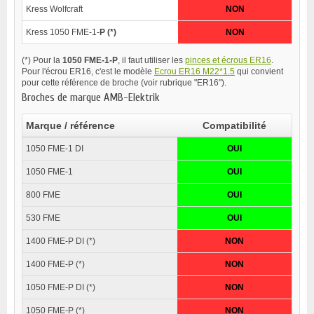
Kress Wolfcraft
NON
Kress 1050 FME-1-
P (*)
NON
(*) Pour la
1050 FME-1-P
, il faut utiliser les
pinces et écrous ER16
.
Pour l'écrou ER16, c'est le modèle
Ecrou ER16 M22*1.5
qui convient
pour cette référence de broche (voir rubrique "ER16").
Broches de marque AMB-Elektrik
Marque / référence
Compatibilité
1050 FME-1 DI
OUI
1050 FME-1
OUI
800 FME
OUI
530 FME
OUI
1400 FME-P DI (*)
NON
1400 FME-P (*)
NON
1050 FME-P DI (*)
NON
1050 FME-P (*)
NON