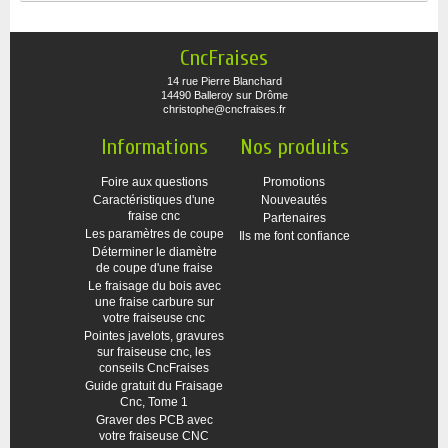
CncFraises
14 rue Pierre Blanchard
14490 Balleroy sur Drôme
christophe@cncfraises.fr
Informations
Nos produits
Foire aux questions
Promotions
Caractéristiques d'une
Nouveautés
fraise cnc
Partenaires
Les paramètres de coupe
Ils me font confiance
Déterminer le diamètre
de coupe d'une fraise
Le fraisage du bois avec
une fraise carbure sur
votre fraiseuse cnc
Pointes javelots, gravures
sur fraiseuse cnc, les
conseils CncFraises
Guide gratuit du Fraisage
Cnc, Tome 1
Graver des PCB avec
votre fraiseuse CNC