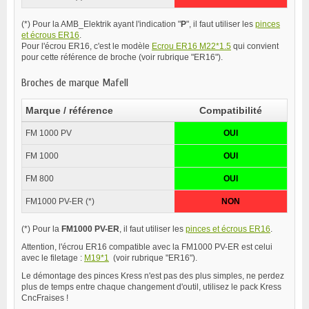
(*) Pour la AMB_Elektrik ayant l'indication "
P
"
, il faut utiliser les
pinces
et écrous ER16
.
Pour l'écrou ER16, c'est le modèle
Ecrou ER16 M22*1.5
qui convient
pour cette référence de broche (voir rubrique "ER16").
Broches de marque Mafell
Marque / référence
Compatibilité
FM 1000 PV
OUI
FM 1000
OUI
FM 800
OUI
FM1000 PV-ER (*)
NON
(*) Pour la
FM1000 PV-ER
, il faut utiliser les
pinces et écrous ER16
.
Attention, l'écrou ER16 compatible avec la FM1000 PV-ER est celui
avec le filetage :
M19*1
(voir rubrique "ER16").
Le démontage des pinces Kress n'est pas des plus simples, ne perdez
plus de temps entre chaque changement d'outil, utilisez le pack Kress
CncFraises !