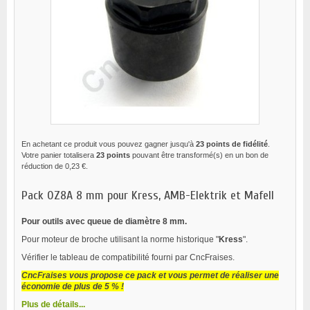
En achetant ce produit vous pouvez gagner jusqu'à
23
points de fidélité
.
Votre panier totalisera
23
points
pouvant être transformé(s) en un bon de
réduction de
0,23 €
.
Pack OZ8A 8 mm pour Kress, AMB-Elektrik et Mafell
Pour outils avec queue de diamètre 8 mm.
Pour moteur de broche utilisant la norme historique "
Kress
".
Vérifier le tableau de compatibilité fourni par CncFraises.
CncFraises vous propose ce pack et vous permet de réaliser une
économie de plus de 5 % !
Plus de détails...