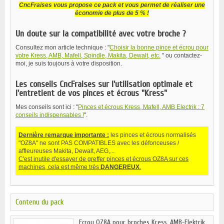
CncFraises vous propose ce pack et vous permet de réaliser une
économie de plus de 5 % !
Un doute sur la compatibilité avec votre broche ?
Consultez mon article technique : "
Choisir la bonne pince et écrou pour
votre Kress, AMB, Mafell, Spindle, Makita, Dewalt, etc.
" ou contactez-
moi, je suis toujours à votre disposition.
Les conseils CncFraises sur l'utilisation optimale et
l'entretient de vos pinces et écrous "Kress"
Mes conseils sont ici : "
Pinces et écrous Kress, Mafell, AMB Electrik : 7
conseils indispensables !
".
Dernière remarque importante :
les pinces et écrous normalisés
"OZ8A" ne sont PAS COMPATIBLES avec les défonceuses /
affleureuses Makita, Dewalt, AEG,...
C'est inutile d'essayer de greffer pinces et écrous OZ8A sur ces
machines, cela est même très
DANGEREUX
.
Contenu du pack
Ecrou OZ8A pour broches Kress, AMB-Elektrik