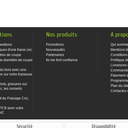
tions
Nos produits
A prop
uestions
Promotions
Qui somme
ques d'une fraise cnc
Nouveautés
Mentions l
tres de coupe
Partenaires
Conditions
le diamètre de coupe
Ils me font confiance
Politique d
Livraisons 
 du bois avec une
Commandes
re sur votre fraiseuse
Paiement s
Programme 
lots, gravures sur
Plan du sit
c, les conseils
Contactez
it du Fraisage Cnc,
PCB avec votre
CNC
Sécurité
Disponibilité