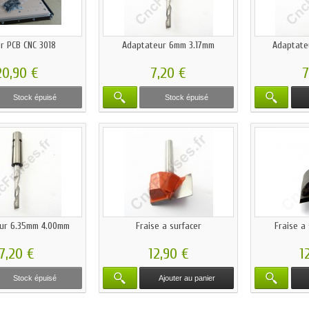
r PCB CNC 3018
Adaptateur 6mm 3.17mm
Adaptate
20,90 €
7,20 €
7
Stock épuisé
Stock épuisé
ur 6.35mm 4.00mm
Fraise a surfacer
Fraise a
7,20 €
12,90 €
1
Stock épuisé
Ajouter au panier