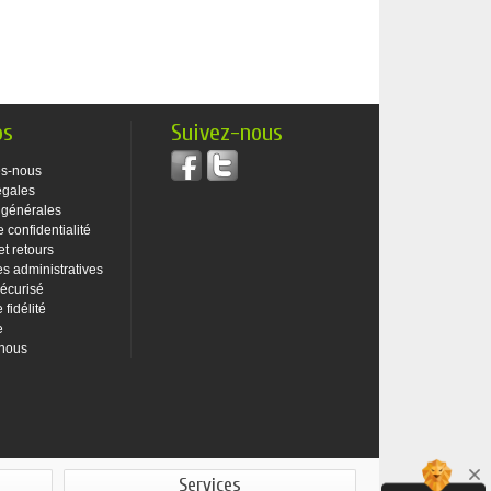
os
Suivez-nous
s-nous
égales
 générales
e confidentialité
et retours
 administratives
écurisé
fidélité
e
-nous
Services