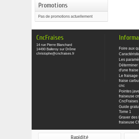
Promotions
Pas de promotions actuellement
CncFraises
Informa
14 rue Pierre Blanchard
Foire aux q
14490 Balleroy sur Drôme
christophe@cncfraises.fr
Caractéristi
Les paramè
Déterminer 
d'une fraise
Le fraisage
fraise carbu
cnc
Pointes jave
fraiseuse cn
CncFraises
Guide gratu
Tome 1
Graver des 
fraiseuse 
Rapidité