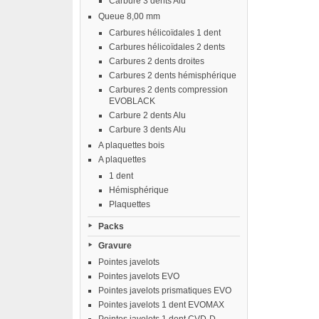
Carbure 3 dents Alu
Queue 8,00 mm
Carbures hélicoïdales 1 dent
Carbures hélicoïdales 2 dents
Carbures 2 dents droites
Carbures 2 dents hémisphérique
Carbures 2 dents compression
EVOBLACK
Carbure 2 dents Alu
Carbure 3 dents Alu
A plaquettes bois
A plaquettes
1 dent
Hémisphérique
Plaquettes
Packs
Gravure
Pointes javelots
Pointes javelots EVO
Pointes javelots prismatiques EVO
Pointes javelots 1 dent EVOMAX