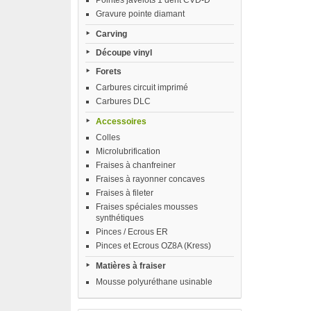
Pointes javelots 1 dent CVD-D
Gravure pointe diamant
Carving
Découpe vinyl
Forets
Carbures circuit imprimé
Carbures DLC
Accessoires
Colles
Microlubrification
Fraises à chanfreiner
Fraises à rayonner concaves
Fraises à fileter
Fraises spéciales mousses
synthétiques
Pinces / Ecrous ER
Pinces et Ecrous OZ8A (Kress)
Matières à fraiser
Mousse polyuréthane usinable