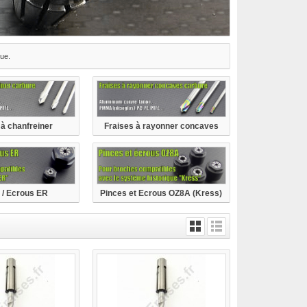
que.
 à chanfreiner
Fraises à rayonner concaves
 / Ecrous ER
Pinces et Ecrous OZ8A (Kress)