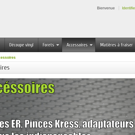
Bienvenue
Identifi
Découpe vinyl
Forets
Accessoires
Matières à fraiser
essoires
ires