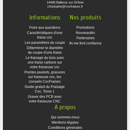
14490 Balleroy sur Drôme
christophe@cncfraises.fr
Informations
Nos produits
Foire aux questions
Promotions
Caractéristiques d'une
Nouveautés
fraise cnc
Partenaires
Les paramètres de coupe
Ils me font confiance
Déterminer le diamètre
de coupe d'une fraise
Le fraisage du bois avec
une fraise carbure sur
votre fraiseuse cnc
Pointes javelots, gravures
sur fraiseuse cnc, les
conseils CncFraises
Guide gratuit du Fraisage
Cnc, Tome 1
Graver des PCB avec
votre fraiseuse CNC
A propos
Qui sommes-nous
Mentions légales
Conditions générales