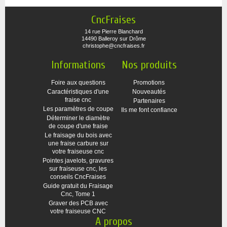
CncFraises
14 rue Pierre Blanchard
14490 Balleroy sur Drôme
christophe@cncfraises.fr
Informations
Nos produits
Foire aux questions
Promotions
Caractéristiques d'une
Nouveautés
fraise cnc
Partenaires
Les paramètres de coupe
Ils me font confiance
Déterminer le diamètre
de coupe d'une fraise
Le fraisage du bois avec
une fraise carbure sur
votre fraiseuse cnc
Pointes javelots, gravures
sur fraiseuse cnc, les
conseils CncFraises
Guide gratuit du Fraisage
Cnc, Tome 1
Graver des PCB avec
votre fraiseuse CNC
A propos