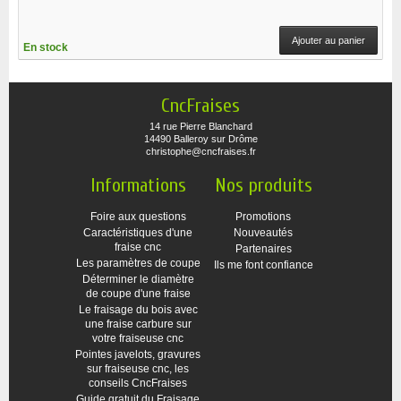
Ajouter au panier
En stock
CncFraises
14 rue Pierre Blanchard
14490 Balleroy sur Drôme
christophe@cncfraises.fr
Informations
Nos produits
Foire aux questions
Promotions
Caractéristiques d'une
Nouveautés
fraise cnc
Partenaires
Les paramètres de coupe
Ils me font confiance
Déterminer le diamètre
de coupe d'une fraise
Le fraisage du bois avec
une fraise carbure sur
votre fraiseuse cnc
Pointes javelots, gravures
sur fraiseuse cnc, les
conseils CncFraises
Guide gratuit du Fraisage