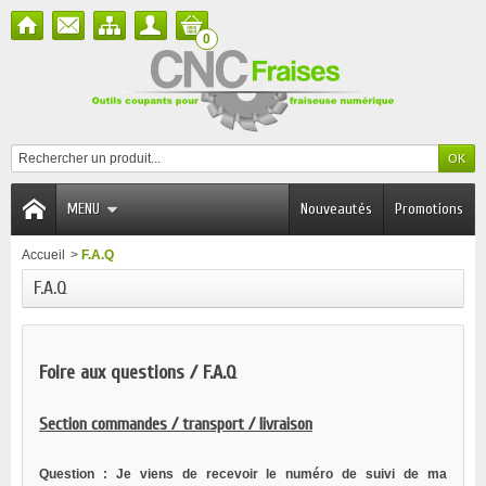
0
MENU
Nouveautés
Promotions
Accueil
>
F.A.Q
F.A.Q
Foire aux questions / F.A.Q
Section commandes / transport / livraison
Question : Je viens de recevoir le numéro de suivi de ma