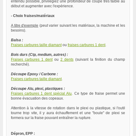
entendu possible, privilégiez une profondeur de coupe très faible au
début et augmenter avec l'expérience.
- Choix fraises/matériaux
A titre d'exemple
(peut varier suivant les matériaux, la machine et les
besoins).
Balsa :
Fraises carbures taille diamant
ou
fraises carbures 1 dent
.
Bois durs (Ctp, medium, autres) :
Fraises carbures 1 dent
ou
2 dents
(suivant la finition du champ
recherché).
Découpe Epoxy / Carbone :
Fraises carbures taille diamant
.
Découpe Alu, plexi, plastiques :
Fraises carbures 1 dent spécial Alu
. Ce type de fraise permet une
bonne évacuation des copeaux.
Attention à la vitesse de rotation dans le plexi ou plastique, si l'outil
tourne trop vite, il y aura échauffement et une "boule" de plexi se
formera sur la fraise pouvant entraîner la rupture.
Dépron, EPP :