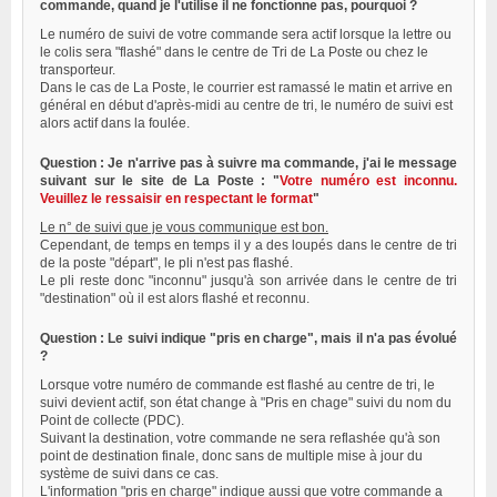
commande, quand je l'utilise il ne fonctionne pas, pourquoi ?
Le numéro de suivi de votre commande sera actif lorsque la lettre ou
le colis sera "flashé" dans le centre de Tri de La Poste ou chez le
transporteur.
Dans le cas de La Poste, le courrier est ramassé le matin et arrive en
général en début d'après-midi au centre de tri, le numéro de suivi est
alors actif dans la foulée.
Question : Je n'arrive pas à suivre ma commande, j'ai le message
suivant sur le site de La Poste : "
Votre numéro est inconnu.
Veuillez le ressaisir en respectant le format
"
Le n° de suivi que je vous communique est bon.
Cependant, de temps en temps il y a des loupés dans le centre de tri
de la poste "départ", le pli n'est pas flashé.
Le pli reste donc "inconnu" jusqu'à son arrivée dans le centre de tri
"destination" où il est alors flashé et reconnu.
Question : Le suivi indique "pris en charge", mais il n'a pas évolué
?
Lorsque votre numéro de commande est flashé au centre de tri, le
suivi devient actif, son état change à "Pris en chage" suivi du nom du
Point de collecte (PDC).
Suivant la destination, votre commande ne sera reflashée qu'à son
point de destination finale, donc sans de multiple mise à jour du
système de suivi dans ce cas.
L'information "pris en charge" indique aussi que votre commande a