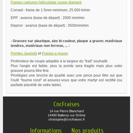
Fraises carbures hélicoïdale coupe diamant
.
Conseil : fraise de 1.5mm minimum, 25.000 tr/min
EPP : avance (base de départ) : 2000 mm/min
Depron : avance (base de départ) : 3500mm/min
- Gravure sur plastique, abs bi couleur, plaque a graver, matériaux
tendres, matériaux non ferreux, ... :
Pointes Javelots
et
Fraises a graver
.
Profondeur de coupe adaptée à la largeur du "trait" souhaité.
Plus l'angle est faible, plus la pointe sera fragile mais plus votre
gravure pourra être fine.
Privilégiez une broche de qualité avec une pince pour être sur que
l'outil "tourne rond" et assurez-vous que votre martyr est rectifié (ou
parfaite planéité de votre table).
CncFraises
14 rue Pierre Blanchard
14490 Balleroy sur Drôme
christophe@cncfraises.fr
Informations
Nos produits