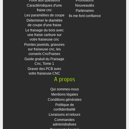
Foire aux questions
Promotions
Caractéristiques d'une
Nouveautés
fraise cnc
Partenaires
Les paramètres de coupe
Ils me font confiance
Déterminer le diamètre
de coupe d'une fraise
Le fraisage du bois avec
une fraise carbure sur
votre fraiseuse cnc
Pointes javelots, gravures
sur fraiseuse cnc, les
conseils CncFraises
Guide gratuit du Fraisage
Cnc, Tome 1
Graver des PCB avec
votre fraiseuse CNC
A propos
Qui sommes-nous
Mentions légales
Conditions générales
Politique de
confidentialité
Livraisons et retours
Commandes
administratives