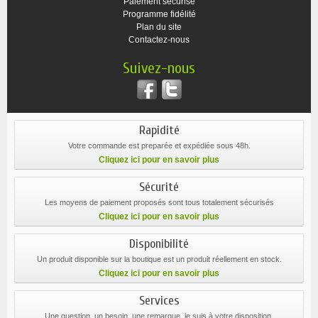
Paiement sécurisé
Programme fidélité
Plan du site
Contactez-nous
Suivez-nous
Rapidité
Votre commande est preparée et expédiée sous 48h.
Cliquez ici pour en savoir plus
Sécurité
Les moyens de paiement proposés sont tous totalement sécurisés
Cliquez ici pour en savoir plus
Disponibilité
Un produit disponible sur la boutique est un produit réellement en stock.
Cliquez ici pour en savoir plus
Services
Une question, un besoin, une remarque, je suis à votre disposition.