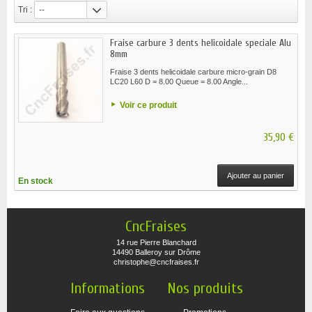
Tri :
--
Fraise carbure 3 dents helicoidale speciale Alu
8mm
Fraise 3 dents helicoidale carbure micro-grain D8
LC20 L60 D = 8.00 Queue = 8.00 Angle...
Voir ce produit
35,90 €
Ajouter au panier
En stock
CncFraises
14 rue Pierre Blanchard
14490 Balleroy sur Drôme
christophe@cncfraises.fr
Informations
Nos produits