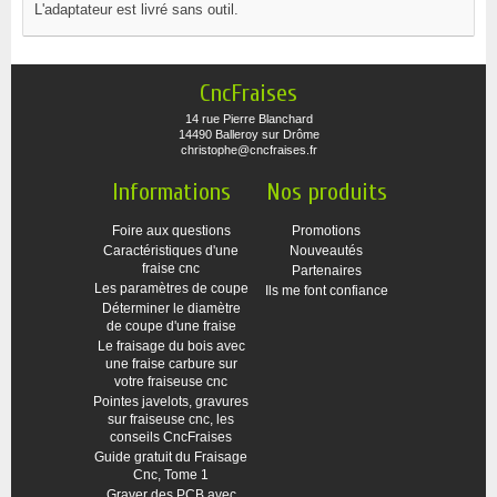
L'adaptateur est livré sans outil.
CncFraises
14 rue Pierre Blanchard
14490 Balleroy sur Drôme
christophe@cncfraises.fr
Informations
Nos produits
Foire aux questions
Promotions
Caractéristiques d'une
Nouveautés
fraise cnc
Partenaires
Les paramètres de coupe
Ils me font confiance
Déterminer le diamètre
de coupe d'une fraise
Le fraisage du bois avec
une fraise carbure sur
votre fraiseuse cnc
Pointes javelots, gravures
sur fraiseuse cnc, les
conseils CncFraises
Guide gratuit du Fraisage
Cnc, Tome 1
Graver des PCB avec