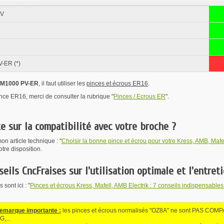
PV
-ER (*)
M1000 PV-ER
, il faut utiliser les
pinces et écrous ER16
.
nce ER16, merci de consulter la rubrique "
Pinces / Ecrous ER
".
e sur la compatibilité avec votre broche ?
n article technique : "
Choisir la bonne pince et écrou pour votre Kress, AMB, Mafel
otre disposition.
seils CncFraises sur l'utilisation optimale et l'entret
sont ici : "
Pinces et écrous Kress, Mafell, AMB Electrik : 7 conseils indispensables 
remarque importante :
les pinces et écrous normalisés "OZ8A" ne sont PAS COMPA
,...