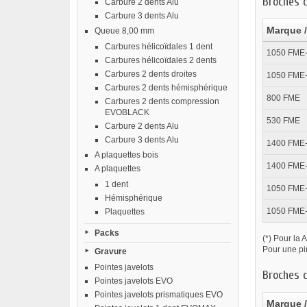
Broches 
Carbure 2 dents Alu
Carbure 3 dents Alu
Marque /
Queue 8,00 mm
Carbures hélicoïdales 1 dent
1050 FME-
Carbures hélicoïdales 2 dents
Carbures 2 dents droites
1050 FME
Carbures 2 dents hémisphérique
800 FME
Carbures 2 dents compression
EVOBLACK
530 FME
Carbure 2 dents Alu
Carbure 3 dents Alu
1400 FME-P
A plaquettes bois
1400 FME-
A plaquettes
1 dent
1050 FME-P
Hémisphérique
1050 FME-
Plaquettes
Packs
(*) Pour la 
Pour une pi
Gravure
Pointes javelots
Broches 
Pointes javelots EVO
Pointes javelots prismatiques EVO
Marque /