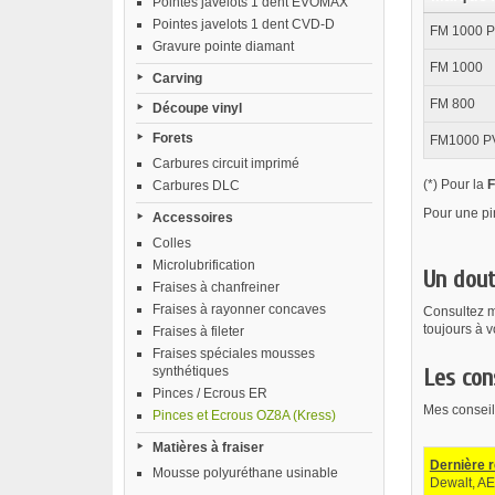
Pointes javelots 1 dent EVOMAX
Pointes javelots 1 dent CVD-D
FM 1000 
Gravure pointe diamant
FM 1000
Carving
FM 800
Découpe vinyl
Forets
FM1000 PV
Carbures circuit imprimé
(*) Pour la
F
Carbures DLC
Pour une pi
Accessoires
Colles
Microlubrification
Un dout
Fraises à chanfreiner
Fraises à rayonner concaves
Consultez mo
toujours à v
Fraises à fileter
Fraises spéciales mousses
synthétiques
Les con
Pinces / Ecrous ER
Mes conseils 
Pinces et Ecrous OZ8A (Kress)
Matières à fraiser
Dernière 
Mousse polyuréthane usinable
Dewalt, AEG