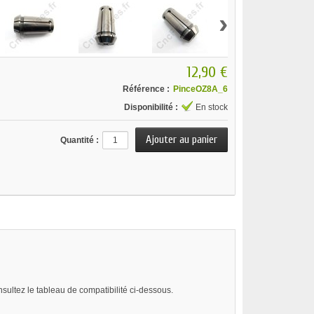
›
12,90 €
Référence :
PinceOZ8A_6
Disponibilité :
En stock
Quantité :
nsultez le tableau de compatibilité ci-dessous.