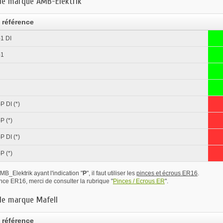
de marque AMB-Elektrik
 référence
1 DI
-1
 DI (*)
P (*)
 DI (*)
P (*)
AMB_Elektrik ayant l'indication "
P
"
, il faut utiliser les
pinces et écrous ER16
.
nce ER16, merci de consulter la rubrique "
Pinces / Ecrous ER
".
de marque Mafell
 référence