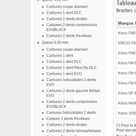
Tableau
Carbures coupe diamant
Broches 
Carbures 1 dent DLC
Carbures 2 dents droites
Marque /
Carbures 2 dents compression
EVOBLACK
Kress FM5
Carbures 2 dents Revêtues
Queue 6,00 mm
KRESS FM
Carbures coupe diamant
Kress FME
Carbures 1 dent
Carbures 1 dent DLC
Kress FM 
Carbures 1 dent Plexi Alu DLC
Kress FM 
Carbures 1 dent EVO
Carbures helicoïdales 2 dents
Kress FM 
EVO
Carbures 2 dents gauche fishtail
Kress OF 
EVO
Carbures 2 dents compression
Kress Wolf
EVOBLACK
Carbures hélicoïdales 2 dents
Kress 105
Carbure 2 dents Revêtues
Carbures 2 dents droites
(*) Pour la
1
Pour une pi
Carbures 2 dents hémisphérique