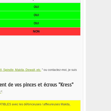
OUI
OUI
OUI
NON
l, Spindle, Makita, Dewalt, etc.
" ou contactez-moi, je suis
ient de vos pinces et écrous "Kress"
!
".
TIBLES avec les défonceuses / affleureuses Makita,