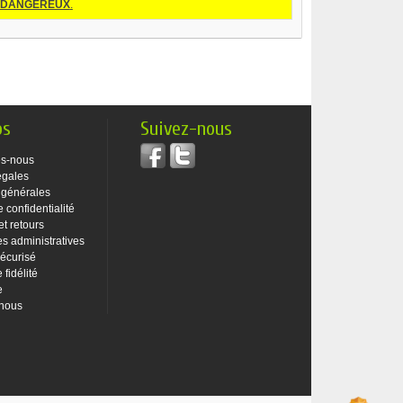
DANGEREUX
.
os
Suivez-nous
s-nous
égales
 générales
e confidentialité
et retours
 administratives
écurisé
fidélité
e
-nous