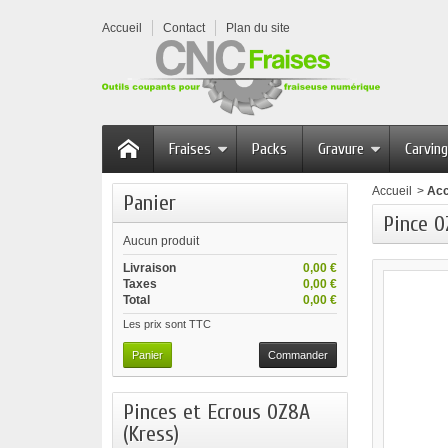
Accueil
Contact
Plan du site
Fraises
Packs
Gravure
Carving
Accueil
>
Acc
Panier
Pince O
Aucun produit
Livraison
0,00 €
Taxes
0,00 €
Total
0,00 €
Les prix sont TTC
Panier
Commander
Pinces et Ecrous OZ8A
(Kress)