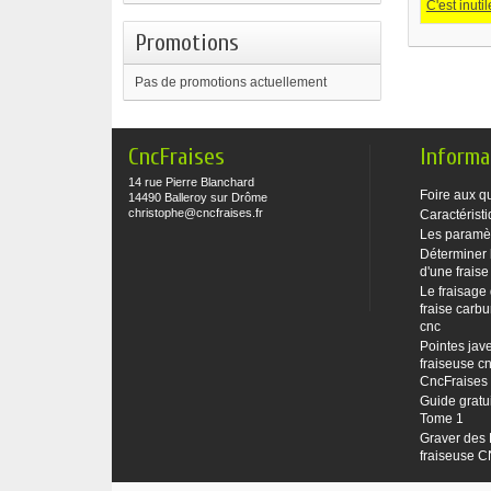
C'est inut
Promotions
Pas de promotions actuellement
CncFraises
Informa
14 rue Pierre Blanchard
Foire aux q
14490 Balleroy sur Drôme
christophe@cncfraises.fr
Caractéristi
Les paramè
Déterminer 
d'une fraise
Le fraisage
fraise carbu
cnc
Pointes jave
fraiseuse cn
CncFraises
Guide gratu
Tome 1
Graver des 
fraiseuse 