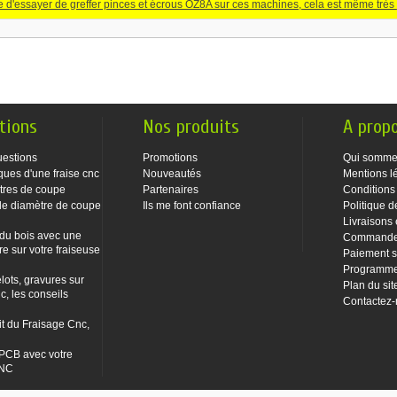
ile d'essayer de greffer pinces et écrous OZ8A sur ces machines, cela est même très
tions
Nos produits
A prop
uestions
Promotions
Qui somme
ques d'une fraise cnc
Nouveautés
Mentions l
tres de coupe
Partenaires
Conditions
le diamètre de coupe
Ils me font confiance
Politique d
Livraisons 
 du bois avec une
Commandes
re sur votre fraiseuse
Paiement s
Programme 
lots, gravures sur
Plan du sit
c, les conseils
Contactez
it du Fraisage Cnc,
PCB avec votre
CNC