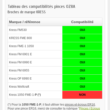
Tableau des compatibilités pinces OZ8A
Broches de marque KRESS
Marque / référence
Compatibilité
Kress FM530
OUI
KRESS FME 800
OUI
Kress FME-1 1050
OUI
Kress FM 6901 E
OUI
Kress FM 6990 E
OUI
Kress FM 6955
OUI
Kress OF 6990 E
OUI
Kress Wolfcraft
OUI
Kress 1050 FME-1-
P (*)
NON
(*) Pour la
1050 FME-1-P
, il faut utiliser les
pinces et écrous ER16
.
Pour une pince ER16, merci de consulter la rubrique "
Pinces / Ecrous