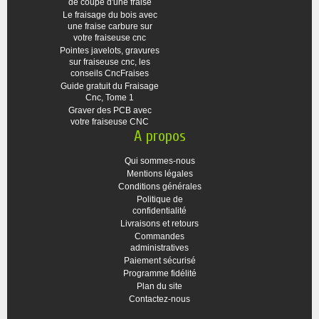
de coupe d'une fraise
Le fraisage du bois avec
une fraise carbure sur
votre fraiseuse cnc
Pointes javelots, gravures
sur fraiseuse cnc, les
conseils CncFraises
Guide gratuit du Fraisage
Cnc, Tome 1
Graver des PCB avec
votre fraiseuse CNC
A propos
Qui sommes-nous
Mentions légales
Conditions générales
Politique de
confidentialité
Livraisons et retours
Commandes
administratives
Paiement sécurisé
Programme fidélité
Plan du site
Contactez-nous