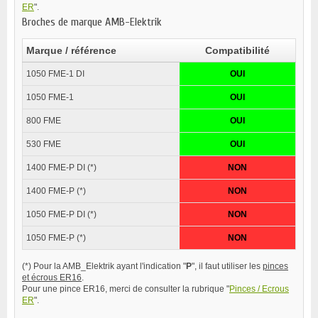
ER
".
Broches de marque AMB-Elektrik
Marque / référence
Compatibilité
1050 FME-1 DI
OUI
1050 FME-1
OUI
800 FME
OUI
530 FME
OUI
1400 FME-P DI (*)
NON
1400 FME-P (*)
NON
1050 FME-P DI (*)
NON
1050 FME-P (*)
NON
(*) Pour la AMB_Elektrik ayant l'indication "
P
"
, il faut utiliser les
pinces
et écrous ER16
.
Pour une pince ER16, merci de consulter la rubrique "
Pinces / Ecrous
ER
".