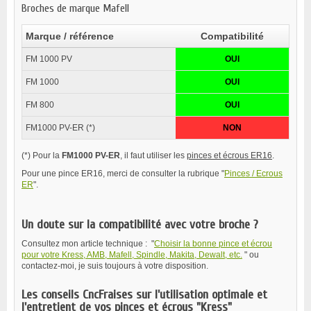
Broches de marque Mafell
Marque / référence
Compatibilité
FM 1000 PV
OUI
FM 1000
OUI
FM 800
OUI
FM1000 PV-ER (*)
NON
(*) Pour la
FM1000 PV-ER
, il faut utiliser les
pinces et écrous ER16
.
Pour une pince ER16, merci de consulter la rubrique "
Pinces / Ecrous
ER
".
Un doute sur la compatibilité avec votre broche ?
Consultez mon article technique : "
Choisir la bonne pince et écrou
pour votre Kress, AMB, Mafell, Spindle, Makita, Dewalt, etc.
" ou
contactez-moi, je suis toujours à votre disposition.
Les conseils CncFraises sur l'utilisation optimale et
l'entretient de vos pinces et écrous "Kress"