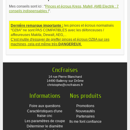
Mes conseils sont ici : "
Pinces et écrous Kress, Mafell, AMB Electrik : 7
conseils indispensables !
".
Dernière remarque importante :
les pinces et écrous normalisés
"OZ8A" ne sont PAS COMPATIBLES avec les défonceuses /
affleureuses Makita, Dewalt, AEG,...
C'est inutile d'essayer de greffer pinces et écrous OZ8A sur ces
machines, cela est même très
DANGEREUX
.
CncFraises
14 rue Pierre Blanchard
14490 Balleroy sur Drôme
christophe@cncfraises.fr
Informations
Nos produits
Foire aux questions
Promotions
Caractéristiques d'une
Nouveautés
fraise cnc
Partenaires
Les paramètres de coupe
Ils me font confiance
Déterminer le diamètre