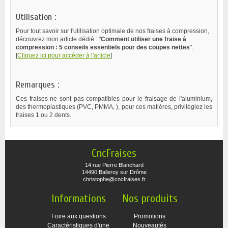
Utilisation :
Pour tout savoir sur l'utilisation optimale de nos fraises à compression,
découvrez mon article dédié : "
Comment utiliser une fraise à
compression : 5 conseils essentiels pour des coupes nettes
".
[
Cliquez ici pour accéder à l'article
]
Remarques :
Ces fraises ne sont pas compatibles pour le fraisage de l'aluminium,
des thermoplastiques (PVC, PMMA, ), pour ces matières, privilégiez les
fraises 1 ou 2 dents.
CncFraises
14 rue Pierre Blanchard
14490 Balleroy sur Drôme
christophe@cncfraises.fr
Informations
Nos produits
Foire aux questions
Promotions
Caractéristiques d'une
Nouveautés