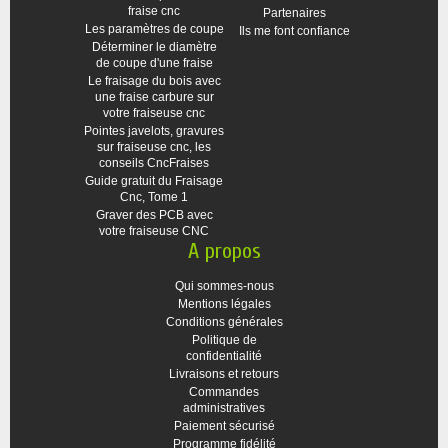
fraise cnc
Partenaires
Les paramètres de coupe
Ils me font confiance
Déterminer le diamètre
de coupe d'une fraise
Le fraisage du bois avec
une fraise carbure sur
votre fraiseuse cnc
Pointes javelots, gravures
sur fraiseuse cnc, les
conseils CncFraises
Guide gratuit du Fraisage
Cnc, Tome 1
Graver des PCB avec
votre fraiseuse CNC
A propos
Qui sommes-nous
Mentions légales
Conditions générales
Politique de
confidentialité
Livraisons et retours
Commandes
administratives
Paiement sécurisé
Programme fidélité