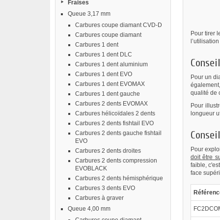
Fraises
Queue 3,17 mm
Carbures coupe diamant CVD-D
Pour tirer 
Carbures coupe diamant
l’utilisati
Carbures 1 dent
Carbures 1 dent DLC
Conseil
Carbures 1 dent aluminium
Carbures 1 dent EVO
Pour un di
Carbures 1 dent EVOMAX
également, 
qualité de 
Carbures 1 dent gauche
Carbures 2 dents EVOMAX
Pour illust
Carbures hélicoïdales 2 dents
longueur u
Carbures 2 dents fishtail EVO
Conseil
Carbures 2 dents gauche fishtail
EVO
Pour exploi
Carbures 2 dents droites
doit être 
Carbures 2 dents compression
faible, c'e
EVOBLACK
face supér
Carbures 2 dents hémisphérique
Carbures 3 dents EVO
Référenc
Carbures à graver
Queue 4,00 mm
FC2DCOM