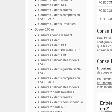
Carbures coupe diamant
FC2DCO
Carbures 1 dent DLC
Carbures 2 dents droites
FC2DCOM
Carbures 2 dents compression
EVOBLACK
FC2DCOM
Carbures 2 dents Revêtues
Queue 6,00 mm
Conseil
Carbures coupe diamant
Une fraise
Carbures 1 dent
configurat
Carbures 1 dent DLC
que les co
Carbures 1 dent Plexi Alu DLC
entraîner 
Carbures 1 dent EVO
Conseil
Carbures helicoïdales 2 dents
EVO
Important 
Carbures 2 dents gauche fishtail
des copeau
EVO
Carbures 2 dents compression
Pour limite
EVOBLACK
en "rampe
installatio
Carbures hélicoïdales 2 dents
Carbure 2 dents Revêtues
Carbures 2 dents droites
Carbures 2 dents hémisphérique
Carbure 2 dents Alu