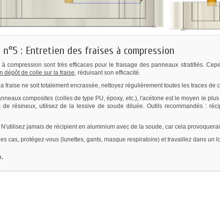
 n°5 : Entretien des fraises à compression
s à compression sont très efficaces pour le fraisage des panneaux stratifiés. Ce
n dépôt de colle sur la fraise
, réduisant son efficacité.
a fraise ne soit totalement encrassée, nettoyez régulièrement toutes les traces de c
nneaux composites (colles de type PU, époxy, etc.), l'acétone est le moyen le plus
 de résineux, utilisez de la lessive de soude diluée. Outils recommandés : réci
N'utilisez jamais de récipient en aluminium avec de la soude, car cela provoquer
es cas, protégez-vous (lunettes, gants, masque respiratoire) et travaillez dans un 
.