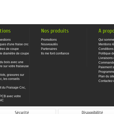
tions
Nos produits
A prop
uestions
Promotions
Qui somme
ques d'une fraise cnc
Nouveautés
Mentions l
tres de coupe
Partenaires
Conditions
le diamètre de coupe
Ils me font confiance
Politique d
Livraisons 
 du bois avec une
Commandes
re sur votre fraiseuse
Paiement s
Programme 
lots, gravures sur
Plan du sit
c, les conseils
Contactez
it du Fraisage Cnc,
PCB avec votre
CNC
Sécurité
Disponibilité