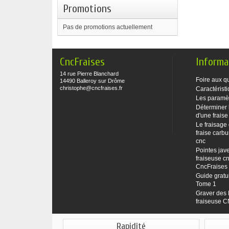
Promotions
Pas de promotions actuellement
CncFraises
Informa
14 rue Pierre Blanchard
Foire aux q
14490 Balleroy sur Drôme
christophe@cncfraises.fr
Caractéristi
Les paramè
Déterminer 
d'une fraise
Le fraisage
fraise carbu
cnc
Pointes jave
fraiseuse cn
CncFraises
Guide gratu
Tome 1
Graver des 
fraiseuse 
Rapidité