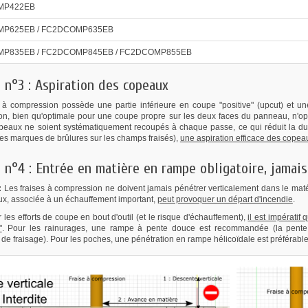
MP422EB
P625EB / FC2DCOMP635EB
P835EB / FC2DCOMP845EB / FC2DCOMP855EB
 n°3 : Aspiration des copeaux
 à compression possède une partie inférieure en coupe "positive" (upcut) et un
ion, bien qu'optimale pour une coupe propre sur les deux faces du panneau, n'opt
peaux ne soient systématiquement recoupés à chaque passe, ce qui réduit la dur
des marques de brûlures sur les champs fraisés),
une aspiration efficace des cope
 n°4 : Entrée en matière en rampe obligatoire, jamais 
:
Les fraises à compression ne doivent jamais pénétrer verticalement dans le maté
x, associée à un échauffement important,
peut provoquer un départ d'incendie
.
r les efforts de coupe en bout d'outil (et le risque d'échauffement),
il est impératif
"
. Pour les rainurages, une rampe à pente douce est recommandée (la pente
n de fraisage). Pour les poches, une pénétration en rampe hélicoïdale est préférable