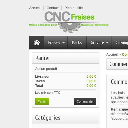
Accueil
Contact
Plan du site
Fraises
Packs
Gravure
Carving
Accueil
>
Com
Panier
Comment
Aucun produit
Livraison
0,00 €
Commen
Taxes
0,00 €
Total
0,00 €
Les prix sont TTC
Les fraise
stratifiés,
Panier
Commander
ont tendanc
Remarque
mélaminé/ag
Catégories
"coupe dia