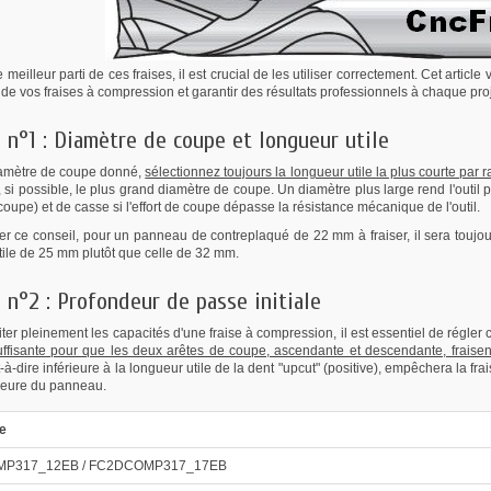
le meilleur parti de ces fraises, il est crucial de les utiliser correctement. Cet arti
on de vos fraises à compression et garantir des résultats professionnels à chaque proj
 n°1 : Diamètre de coupe et longueur utile
amètre de coupe donné,
sélectionnez toujours la longueur utile la plus courte par ra
si possible, le plus grand diamètre de coupe. Un diamètre plus large rend l'outil pl
coupe) et de casse si l'effort de coupe dépasse la résistance mécanique de l'outil.
rer ce conseil, pour un panneau de contreplaqué de 22 mm à fraiser, il sera toujou
tile de 25 mm plutôt que celle de 32 mm.
 n°2 : Profondeur de passe initiale
ter pleinement les capacités d'une fraise à compression, il est essentiel de régler
suffisante pour que les deux arêtes de coupe, ascendante et descendante, fraise
st-à-dire inférieure à la longueur utile de la dent "upcut" (positive), empêchera la fr
ieure du panneau.
e
P317_12EB / FC2DCOMP317_17EB