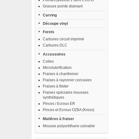
Pointes javelots 1 dent CVD-D
Gravure pointe diamant
Carving
Découpe vinyl
Forets
Carbures circuit imprimé
Carbures DLC
Accessoires
Colles
Microlubrification
Fraises à chanfreiner
Fraises à rayonner concaves
Fraises à fileter
Fraises spéciales mousses
synthétiques
Pinces / Ecrous ER
Pinces et Ecrous OZ8A (Kress)
Matières à fraiser
Mousse polyuréthane usinable