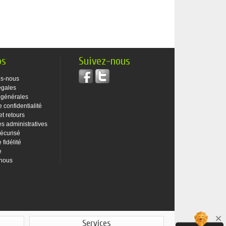
os
Suivez-nous
s-nous
égales
 générales
e confidentialité
et retours
 administratives
écurisé
fidélité
e
-nous
Services