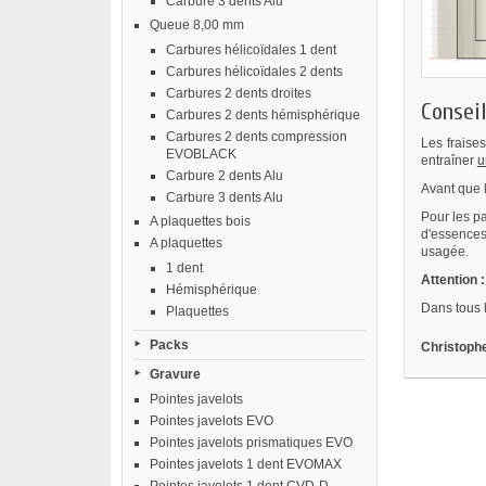
Carbure 3 dents Alu
Queue 8,00 mm
Carbures hélicoïdales 1 dent
Carbures hélicoïdales 2 dents
Carbures 2 dents droites
Conseil
Carbures 2 dents hémisphérique
Carbures 2 dents compression
Les fraise
EVOBLACK
entraîner
u
Carbure 2 dents Alu
Avant que l
Carbure 3 dents Alu
Pour les pa
A plaquettes bois
d'essences
A plaquettes
usagée.
1 dent
Attention :
Hémisphérique
Dans tous l
Plaquettes
Packs
Christophe
Gravure
Pointes javelots
Pointes javelots EVO
Pointes javelots prismatiques EVO
Pointes javelots 1 dent EVOMAX