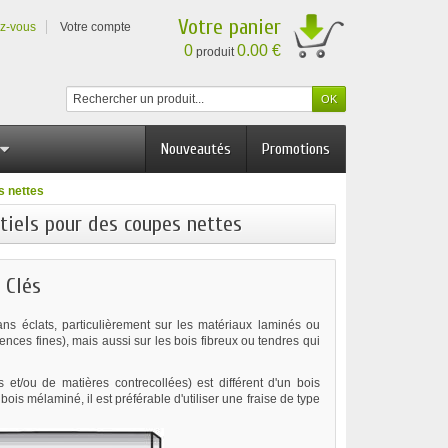
Votre panier
ez-vous
Votre compte
0
0.00 €
produit
Nouveautés
Promotions
s nettes
ntiels pour des coupes nettes
 Clés
ans éclats, particulièrement sur les matériaux laminés ou
sences fines), mais aussi sur les bois fibreux ou tendres qui
et/ou de matières contrecollées) est différent d'un bois
s mélaminé, il est préférable d'utiliser une fraise de type