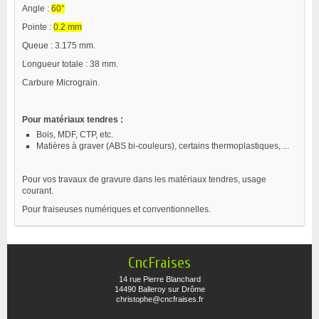
Angle :
60°
Pointe :
0.2 mm
Queue : 3.175 mm.
Longueur totale : 38 mm.
Carbure Micrograin.
Pour matériaux tendres :
Bois, MDF, CTP, etc.
Matières à graver (ABS bi-couleurs), certains thermoplastiques, ...
Pour vos travaux de gravure dans les matériaux tendres, usage
courant.
Pour fraiseuses numériques et conventionnelles.
CncFraises
14 rue Pierre Blanchard
14490 Balleroy sur Drôme
christophe@cncfraises.fr