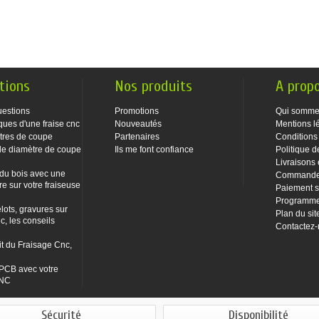
tions
Nos produits
A prop
uestions
Promotions
Qui somme
ques d'une fraise cnc
Nouveautés
Mentions l
tres de coupe
Partenaires
Conditions
le diamètre de coupe
Ils me font confiance
Politique d
Livraisons 
 du bois avec une
Commandes
re sur votre fraiseuse
Paiement s
Programme 
lots, gravures sur
Plan du sit
c, les conseils
Contactez
it du Fraisage Cnc,
PCB avec votre
CNC
Sécurité
Disponibilité