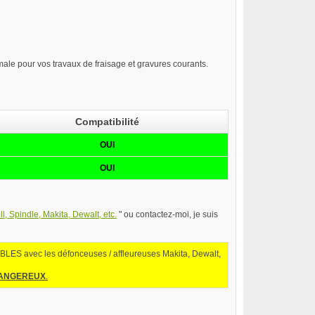
le pour vos travaux de fraisage et gravures courants.
Compatibilité
OUI
OUI
l, Spindle, Makita, Dewalt, etc.
" ou contactez-moi, je suis
LES avec les défonceuses / affleureuses Makita, Dewalt,
ANGEREUX
.