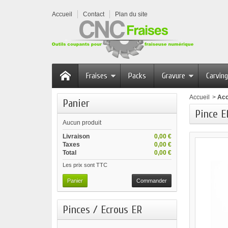
Accueil
Contact
Plan du site
Fraises
Packs
Gravure
Carving
Accueil
>
Acc
Panier
Pince E
Aucun produit
Livraison
0,00 €
Taxes
0,00 €
Total
0,00 €
Les prix sont TTC
Panier
Commander
Pinces / Ecrous ER