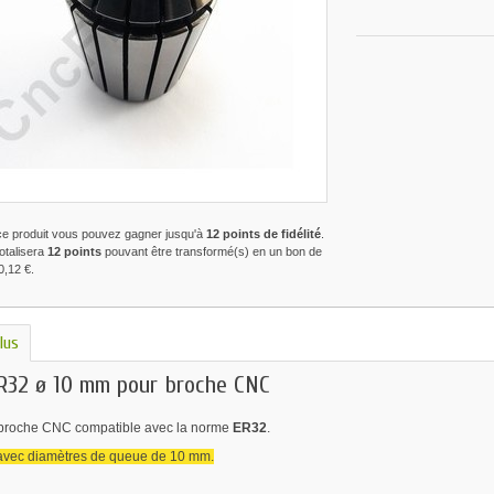
ce produit vous pouvez gagner jusqu'à
12
points de fidélité
.
totalisera
12
points
pouvant être transformé(s) en un bon de
0,12 €
.
lus
R32 ø 10 mm pour broche CNC
 broche CNC compatible avec la norme
ER32
.
 avec diamètres de queue de 10 mm.