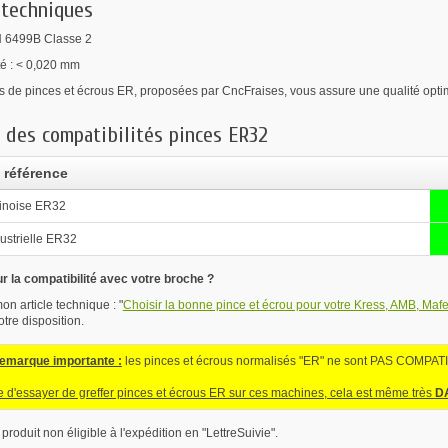
 techniques
N 6499B Classe 2
té : < 0,020 mm
de pinces et écrous ER, proposées par CncFraises, vous assure une qualité optima
 des compatibilités pinces ER32
 référence
inoise ER32
ustrielle ER32
r la compatibilité avec votre broche ?
n article technique : "
Choisir la bonne pince et écrou pour votre Kress, AMB, Mafel
otre disposition.
remarque importante :
les pinces et écrous normalisés "ER" ne sont PAS COMPATIB
ile d'essayer de greffer pinces et écrous ER sur ces machines, cela est même très
D
 produit non éligible à l'expédition en "LettreSuivie".