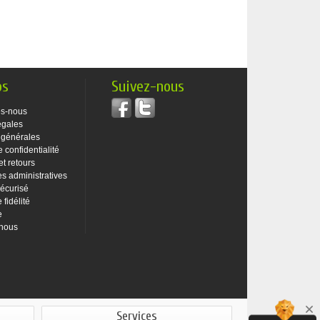
os
Suivez-nous
s-nous
égales
 générales
e confidentialité
et retours
 administratives
écurisé
fidélité
e
-nous
Services