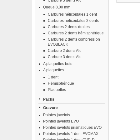
Carbure 3 dents Alu
Queue 8,00 mm
Carbures hélicoïdales 1 dent
Carbures hélicoïdales 2 dents
Carbures 2 dents droites
Carbures 2 dents hémisphérique
Carbures 2 dents compression
EVOBLACK
Carbure 2 dents Alu
Carbure 3 dents Alu
A plaquettes bois
A plaquettes
1 dent
Hémisphérique
Plaquettes
Packs
Gravure
Pointes javelots
Pointes javelots EVO
Pointes javelots prismatiques EVO
Pointes javelots 1 dent EVOMAX