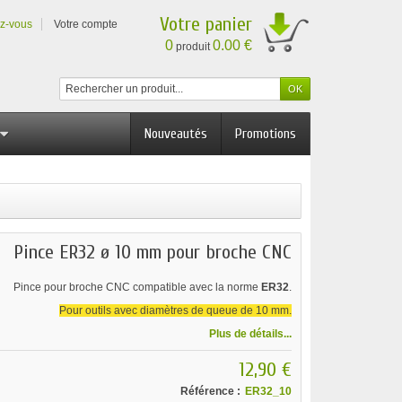
Votre panier
ez-vous
Votre compte
0
0.00 €
produit
Nouveautés
Promotions
Pince ER32 ø 10 mm pour broche CNC
Pince pour broche CNC compatible avec la norme
ER32
.
Pour outils avec diamètres de queue de 10 mm.
Plus de détails...
12,90 €
Référence :
ER32_10