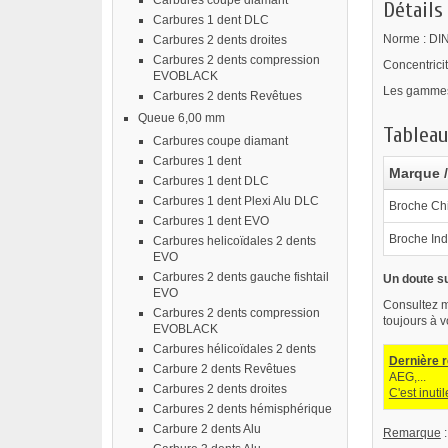
Carbures coupe diamant
Détails
Carbures 1 dent DLC
Norme : DI
Carbures 2 dents droites
Carbures 2 dents compression
Concentrici
EVOBLACK
Les gammes 
Carbures 2 dents Revêtues
Queue 6,00 mm
Tableau
Carbures coupe diamant
Carbures 1 dent
Marque /
Carbures 1 dent DLC
Carbures 1 dent Plexi Alu DLC
Broche Ch
Carbures 1 dent EVO
Broche Ind
Carbures helicoïdales 2 dents
EVO
Carbures 2 dents gauche fishtail
Un doute su
EVO
Consultez mo
Carbures 2 dents compression
toujours à v
EVOBLACK
Carbures hélicoïdales 2 dents
Dernière 
Carbure 2 dents Revêtues
AEG,...
Carbures 2 dents droites
C'est inut
Carbures 2 dents hémisphérique
Carbure 2 dents Alu
Remarque
: