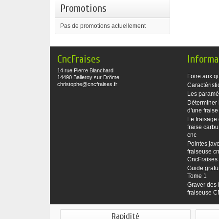
Promotions
Pas de promotions actuellement
CncFraises
Informa
14 rue Pierre Blanchard
Foire aux q
14490 Balleroy sur Drôme
christophe@cncfraises.fr
Caractéristi
Les paramè
Déterminer 
d'une fraise
Le fraisage
fraise carbu
cnc
Pointes jave
fraiseuse cn
CncFraises
Guide gratu
Tome 1
Graver des 
fraiseuse 
Rapidité