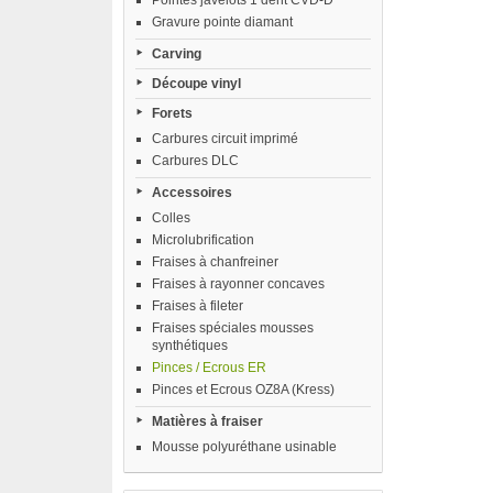
Pointes javelots 1 dent CVD-D
Gravure pointe diamant
Carving
Découpe vinyl
Forets
Carbures circuit imprimé
Carbures DLC
Accessoires
Colles
Microlubrification
Fraises à chanfreiner
Fraises à rayonner concaves
Fraises à fileter
Fraises spéciales mousses
synthétiques
Pinces / Ecrous ER
Pinces et Ecrous OZ8A (Kress)
Matières à fraiser
Mousse polyuréthane usinable