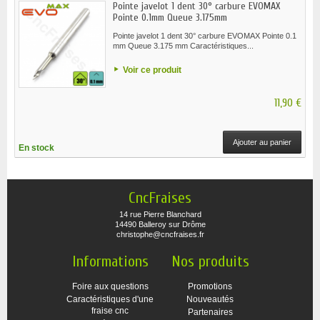
Pointe javelot 1 dent 30° carbure EVOMAX
Pointe 0.1mm Queue 3.175mm
Pointe javelot 1 dent 30° carbure EVOMAX Pointe 0.1
mm Queue 3.175 mm Caractéristiques...
Voir ce produit
11,90 €
Ajouter au panier
En stock
CncFraises
14 rue Pierre Blanchard
14490 Balleroy sur Drôme
christophe@cncfraises.fr
Informations
Nos produits
Foire aux questions
Promotions
Caractéristiques d'une
Nouveautés
fraise cnc
Partenaires