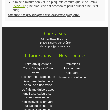
"Fraise a rainurer en V 90° à plaquette carbure queue de 6mm /
FAPV690
" (une plaquette est nécessaire pour équiper à neuf cet
outil).
Attention : le prix indiqué est le prix d'une plaquette.
CncFraises
14 rue Pierre Blanchard
14490 Balleroy sur Drôme
christophe@cncfraises.fr
Informations
Nos produits
Foire aux questions
Promotions
Caractéristiques d'une
Nouveautés
fraise cnc
Partenaires
Les paramètres de coupe
Ils me font confiance
Déterminer le diamètre
de coupe d'une fraise
Le fraisage du bois avec
une fraise carbure sur
votre fraiseuse cnc
Pointes javelots, gravures
sur fraiseuse cnc, les
conseils CncFraises