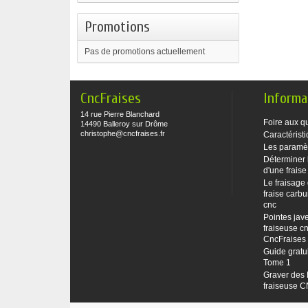
Promotions
Pas de promotions actuellement
CncFraises
Informa
14 rue Pierre Blanchard
Foire aux q
14490 Balleroy sur Drôme
christophe@cncfraises.fr
Caractéristi
Les paramè
Déterminer 
d'une fraise
Le fraisage
fraise carbu
cnc
Pointes jave
fraiseuse cn
CncFraises
Guide gratu
Tome 1
Graver des 
fraiseuse 