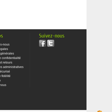
os
Suivez-nous
s-nous
égales
 générales
e confidentialité
et retours
 administratives
écurisé
fidélité
e
-nous