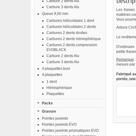
Descrip
Carbure 2 dents Alu
Carbure 3 dents Alu
Les fraises
Queue 8,00 mm
matières com
Vous pourrez
Carbures hélicoïdales 1 dent
Carbures hélicoïdales 2 dents
Astuce CncFr
Carbures 2 dents droites
Le revêteme
Carbures 2 dents hémisphérique
Carbures 2 dents compression
D'ordinaire
EVOBLACK
petite frai
Carbure 2 dents Alu
Remarque
:
Carbure 3 dents Alu
mesure par 
A plaquettes bois
Fabriqué a
A plaquettes
portée, une
1 dent
Hémisphérique
Plaquettes
Packs
Gravure
Pointes javelots
Pointes javelots EVO
Pointes javelots prismatiques EVO