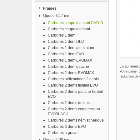
Fraises
Queue 3,17 mm
Carbures coupe diamant CVD-D
Carbures coupe diamant
Carbures 1 dent
Carbures 1 dent DLC
Carbures 1 dent aluminium
Carbures 1 dent EVO
Carbures 1 dent EVOMAX
Carbures 1 dent gauche
En achetant 
Votre panier 
Carbures 2 dents EVOMAX
réduction de
Carbures hélicoïdales 2 dents
Carbures 2 dents fishtail EVO
Carbures 2 dents gauche fishtail
EVO
Carbures 2 dents droites
Carbures 2 dents compression
EVOBLACK
Carbures 2 dents hémisphérique
Carbures 3 dents EVO
Carbures à graver
Queue 4,00 mm