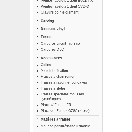
Pointes javelots 1 dent EVOMAX
Pointes javelots 1 dent CVD-D
Gravure pointe diamant
Carving
Découpe vinyl
Forets
Carbures circuit imprimé
Carbures DLC
Accessoires
Colles
Microlubrification
Fraises à chanfreiner
Fraises à rayonner concaves
Fraises à fileter
Fraises spéciales mousses
synthétiques
Pinces / Ecrous ER
Pinces et Ecrous OZ8A (Kress)
Matières à fraiser
Mousse polyuréthane usinable