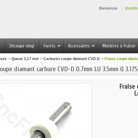
Bienvenue
Identifi
Découpe vinyl
Forets
Accessoires
Matières à fraiser
ises
>
Queue 3,17 mm
>
Carbures coupe diamant CVD-D
>
Fraise coupe dia
coupe diamant carbure CVD-D 0.7mm LU 3.5mm Q 3.17
Fraise
L