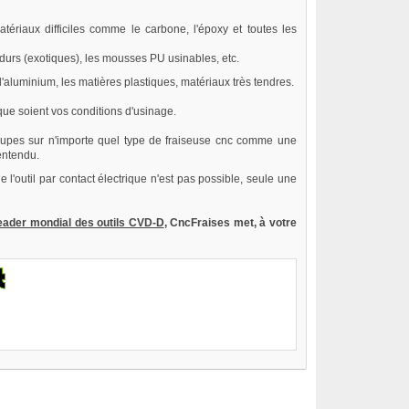
riaux difficiles comme le carbone, l'époxy et toutes les
 durs (exotiques), les mousses PU usinables, etc.
'aluminium, les matières plastiques, matériaux très tendres.
que soient vos conditions d'usinage.
écoupes sur n'importe quel type de fraiseuse cnc comme une
entendu.
l'outil par contact électrique n'est pas possible, seule une
eader mondial des outils CVD-D
, CncFraises met, à votre