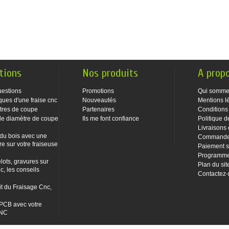
tions
Nos produits
A prop
uestions
Promotions
Qui somme
ques d'une fraise cnc
Nouveautés
Mentions l
tres de coupe
Partenaires
Conditions
le diamètre de coupe
Ils me font confiance
Politique d
Livraisons 
 du bois avec une
Commandes
re sur votre fraiseuse
Paiement s
Programme 
lots, gravures sur
Plan du sit
c, les conseils
Contactez
it du Fraisage Cnc,
PCB avec votre
CNC