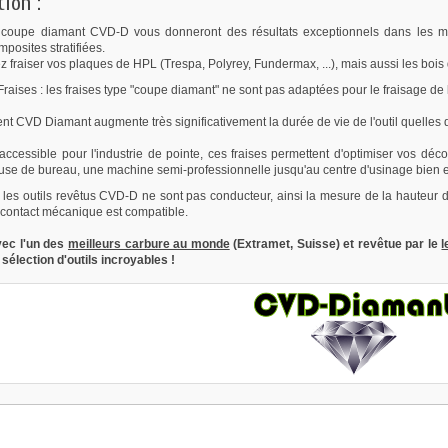
tion :
 coupe diamant CVD-D vous donneront des résultats exceptionnels dans les maté
posites stratifiées.
 fraiser vos plaques de HPL (Trespa, Polyrey, Fundermax, ...), mais aussi les bois
aises : les fraises type "coupe diamant" ne sont pas adaptées pour le fraisage de l
nt CVD Diamant augmente très significativement la durée de vie de l'outil quelles 
 accessible pour l'industrie de pointe, ces fraises permettent d'optimiser vos d
seuse de bureau, une machine semi-professionnelle jusqu'au centre d'usinage bien 
 les outils revêtus CVD-D ne sont pas conducteur, ainsi la mesure de la hauteur de 
contact mécanique est compatible.
vec l'un des
meilleurs carbure au monde
(Extramet, Suisse) et revêtue par le
l
 sélection d'outils incroyables !