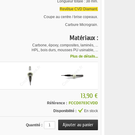
Longueur totale : 38 mm.
Revêtue CVD Diamant.
Coupe au centre / brise copeaux.
Carbure Micrograin.
Matériaux :
Carbone, époxy, composites, laminés, ...
HPL, bois durs, mousses PU usinable, ...
Plus de détails...
13,90 €
Référence :
FCCD0703CVDD
Disponibilité :
En stock
Quantité :