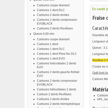
Carbures coupe diamant
En savoir p
Carbures 1 dent DLC
Carbures 2 dents droites
Fraise 
Carbures 2 dents compression
EVOBLACK
Caractér
Carbures 2 dents Revêtues
Queue 6,00 mm
Diamètre de
Carbures coupe diamant
Longueur ut
Carbures 1 dent
Queue : 3.
Carbures 1 dent DLC
Carbures 1 dent Plexi Alu DLC
Longueur to
Carbures 1 dent EVO
Revêtue CV
Carbures helicoïdales 2 dents
Coupe au ce
EVO
Carbures 2 dents gauche fishtail
Outil livré 
EVO
Carbure Mic
Carbures 2 dents compression
EVOBLACK
Matéria
Carbures hélicoïdales 2 dents
Carbure 2 dents Revêtues
Carbone,
Carbures 2 dents droites
HPL, boi
Carbures 2 dents hémisphérique