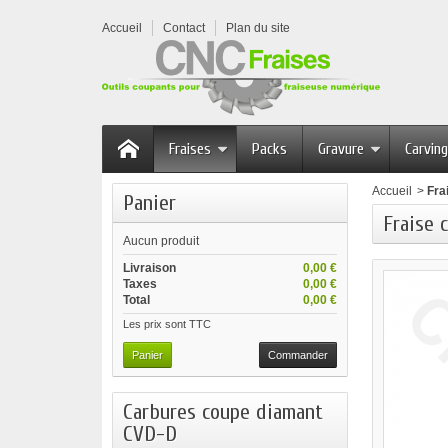
Accueil
Contact
Plan du site
Fraises
Packs
Gravure
Carving
Accueil
>
Fra
Panier
Fraise 
Aucun produit
Livraison
0,00 €
Taxes
0,00 €
Total
0,00 €
Les prix sont TTC
Panier
Commander
Carbures coupe diamant
CVD-D