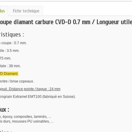
lus
Fiche technique
coupe diamant carbure CVD-D 0.7 mm / Longueur util
istiques :
 coupe : 0.7 mm.
ile : 3.5 mm.
175 mm.
tale : 38 mm.
D Diamant.
ntre / brise copeaux.
bagué. Distance pointe / bague : 24 mm
rograin Extramet EMT100 (fabriqué en Suisse).
ux :
 époxy, composites, laminés, ...
s durs, mousses PU usinables, ...