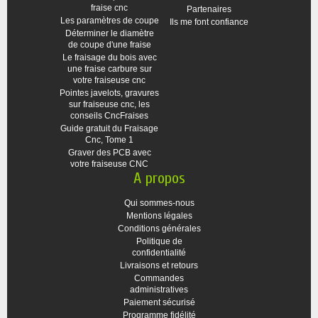
fraise cnc
Partenaires
Les paramètres de coupe
Ils me font confiance
Déterminer le diamètre
de coupe d'une fraise
Le fraisage du bois avec
une fraise carbure sur
votre fraiseuse cnc
Pointes javelots, gravures
sur fraiseuse cnc, les
conseils CncFraises
Guide gratuit du Fraisage
Cnc, Tome 1
Graver des PCB avec
votre fraiseuse CNC
A propos
Qui sommes-nous
Mentions légales
Conditions générales
Politique de
confidentialité
Livraisons et retours
Commandes
administratives
Paiement sécurisé
Programme fidélité