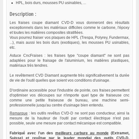
HPL, bois durs, mousses PU usinables, ...
Description :
Les fraises coupe diamant CVD-D vous donneront des résultats
exceptionnels dans les matériaux difficiles comme le carbone, l'époxy
et toutes les matières composites stratifiées.
Vous pourrez fraiser vos plaques de HPL (Trespa, Polyrey, Fundermax,
...), mais aussi les bois durs (exotiques), les mousses PU usinables,
etc.
Astuce CncFraises : les fraises type "coupe diamant" ne sont pas
adaptées pour le fraisage de l'aluminium, les matières plastiques,
matériaux très tendres.
Le revêtement CVD Diamant augmente très significativement la durée
de vie de l'outil quelles que soient vos conditions d'usinage.
D'ordinaire accessible pour l'industrie de pointe, ces fraises permettent
d'optimiser vos découpes sur n'importe quel type de fraiseuse cnc
comme une petite fraiseuse de bureau, une machine semi-
professionnelle jusqu'au centre d'usinage bien entendu.
Remarque
: les outils revêtus CVD-D ne sont pas conducteur, ainsi la
mesure de la hauteur de l'outil par contact électrique n'est pas
possible, seule une mesure par contact mécanique est compatible.
Fabriqué avec l'un des
meilleurs carbure au monde
(Extramet,
Suisse) et revêtue par le
leader mondial des outils CVD-D
,