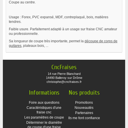
Coupe au centre.
Usage : Forex, PVC expansé, MDF, contreplaqué, bois, matières
tendres.
Faible usure. Parfaitement adapté à un usage sur fraise CNC amateur
ou professionnelle.
Sa longueur de coupe très importante, permet la
découpe de corps de
guitares
, plateaux bois, ...
CncFraises
14 rue Pierre Blanchard
14490 Balleroy sur Drôme
christophe@cncfraises.fr
Informations
Nos produits
Foire aux questions
Promotions
Caractéristiques d'une
Nouveautés
fraise cnc
Partenaires
Les paramètres de coupe
Ils me font confiance
Déterminer le diamètre
de coupe d'une fraise