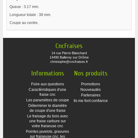
Queue : 3.17 mm.
Longueur totale : 38 mm.
Coupe au centre.
CncFraises
14 rue Pierre Blanchard
14490 Balleroy sur Drôme
christophe@cncfraises.fr
Informations
Nos produits
Foire aux questions
Promotions
Caractéristiques d'une
Nouveautés
fraise cnc
Partenaires
Les paramètres de coupe
Ils me font confiance
Déterminer le diamètre
de coupe d'une fraise
Le fraisage du bois avec
une fraise carbure sur
votre fraiseuse cnc
Pointes javelots, gravures
sur fraiseuse cnc, les