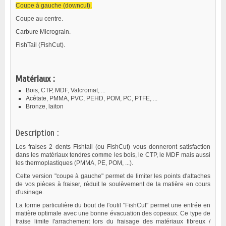
Coupe à gauche (downcut).
Coupe au centre.
Carbure Micrograin.
FishTail (FishCut).
Matériaux :
Bois, CTP, MDF, Valcromat, ...
Acétate, PMMA, PVC, PEHD, POM, PC, PTFE, ...
Bronze, laiton
Description :
Les fraises 2 dents Fishtail (ou FishCut) vous donneront satisfaction
dans les matériaux tendres comme les bois, le CTP, le MDF mais aussi
les thermoplastiques (PMMA, PE, POM, ...).
Cette version "coupe à gauche" permet de limiter les points d'attaches
de vos pièces à fraiser, réduit le soulèvement de la matière en cours
d'usinage.
La forme particulière du bout de l'outil "FishCut" permet une entrée en
matière optimale avec une bonne évacuation des copeaux. Ce type de
fraise limite l'arrachement lors du fraisage des matériaux fibreux /