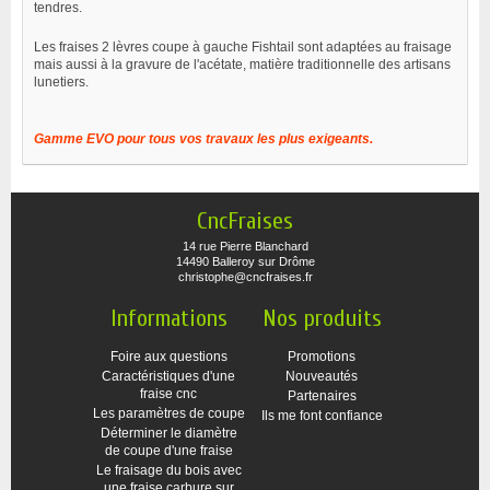
tendres.
Les fraises 2 lèvres coupe à gauche Fishtail sont adaptées au fraisage
mais aussi à la gravure de l'acétate, matière traditionnelle des artisans
lunetiers.
Gamme EVO pour tous vos travaux les plus exigeants.
CncFraises
14 rue Pierre Blanchard
14490 Balleroy sur Drôme
christophe@cncfraises.fr
Informations
Nos produits
Foire aux questions
Promotions
Caractéristiques d'une
Nouveautés
fraise cnc
Partenaires
Les paramètres de coupe
Ils me font confiance
Déterminer le diamètre
de coupe d'une fraise
Le fraisage du bois avec
une fraise carbure sur