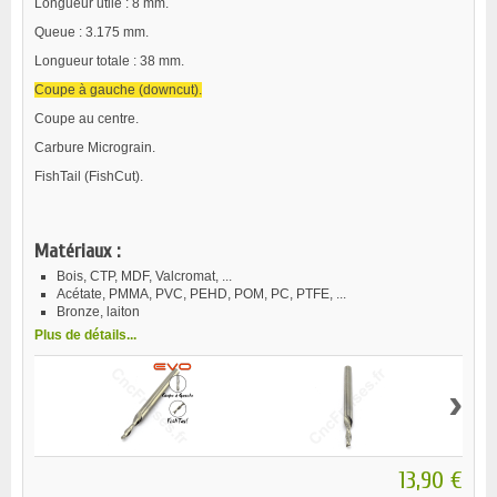
Longueur utile : 8 mm.
Queue : 3.175 mm.
Longueur totale : 38 mm.
Coupe à gauche (downcut).
Coupe au centre.
Carbure Micrograin.
FishTail (FishCut).
Matériaux :
Bois, CTP, MDF, Valcromat, ...
Acétate, PMMA, PVC, PEHD, POM, PC, PTFE, ...
Bronze, laiton
Plus de détails...
›
13,90 €