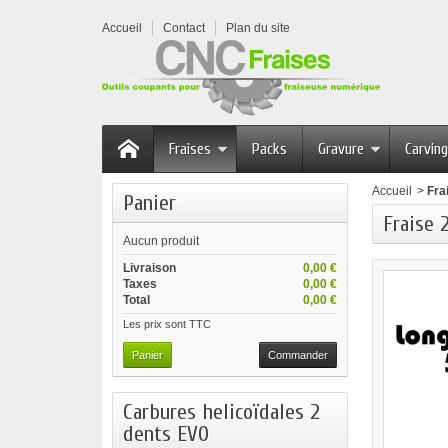
Accueil
Contact
Plan du site
Fraises
Packs
Gravure
Carving
Accueil
>
Fra
Panier
Fraise 
Aucun produit
Livraison
0,00 €
Taxes
0,00 €
Total
0,00 €
Les prix sont TTC
Panier
Commander
Carbures helicoïdales 2
dents EVO