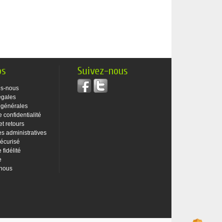
os
Suivez-nous
s-nous
égales
 générales
e confidentialité
et retours
 administratives
écurisé
fidélité
e
-nous