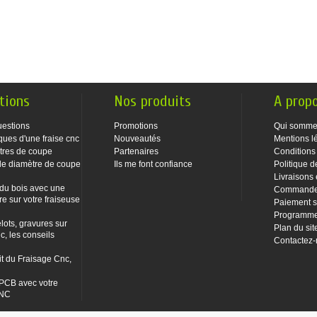
tions
Nos produits
A prop
uestions
Promotions
Qui somme
ques d'une fraise cnc
Nouveautés
Mentions l
tres de coupe
Partenaires
Conditions
le diamètre de coupe
Ils me font confiance
Politique d
Livraisons 
 du bois avec une
Commandes
re sur votre fraiseuse
Paiement s
Programme 
lots, gravures sur
Plan du sit
c, les conseils
Contactez
it du Fraisage Cnc,
PCB avec votre
CNC