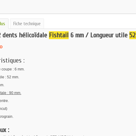
lus
Fiche technique
2 dents hélicoïdale
Fishtail
6 mm / Longueur utile
52
O
istiques :
 coupe : 6 mm.
ile : 52 mm.
mm.
tale : 90 mm.
ntre.
hcut)
rograin.
ux :