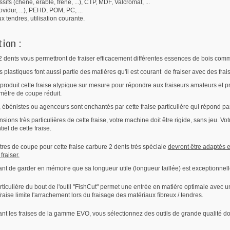
sifs (chêne, érable, frêne, ...), CTP, MDF, Valcromat, ...
vidur, ...), PEHD, POM, PC, ...
x tendres, utilisation courante.
tion :
2 dents vous permettront de fraiser efficacement différentes essences de bois comme l
 plastiques font aussi partie des matières qu'il est courant de fraiser avec des frai
produit cette fraise atypique sur mesure pour répondre aux fraiseurs amateurs et p
mètre de coupe réduit.
, ébénistes ou agenceurs sont enchantés par cette fraise particulière qui répond pa
sions très particulières de cette fraise, votre machine doit être rigide, sans jeu. V
tiel de cette fraise.
res de coupe pour cette fraise carbure 2 dents très spéciale
devront être adaptés e
fraiser.
rtant de garder en mémoire que sa longueur utile (longueur taillée) est exception
rticulière du bout de l'outil "FishCut" permet une entrée en matière optimale ave
raise limite l'arrachement lors du fraisage des matériaux fibreux / tendres.
ant les fraises de la gamme EVO, vous sélectionnez des outils de grande qualité don