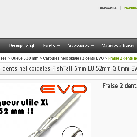
Bienvenue
Identifi
Découpe vinyl
Forets
Accessoires
Matières à fraiser
ises
>
Queue 6,00 mm
>
Carbures helicoïdales 2 dents EVO
>
Fraise 2 dents 
2 dents hélicoïdales FishTail 6mm LU 52mm Q 6mm E
Fraise 2 dent