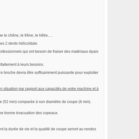
e chêne, le frêne, le hêtre, ...
ses 2 dents hélicoïdale.
rofessionnels qui ont besoin de fraiser des matériaux épais
rfaitement à leurs besoins.
otre broche devra être suffisamment puissante pour exploiter
n situation par rapport aux capacités de votre machine et à
nelle (52 mm) comparée à son diamètre de coupe (6 mm).
c une bonne évacuation des copeaux.
t la durée de vie et la qualité de coupe seront au rendez