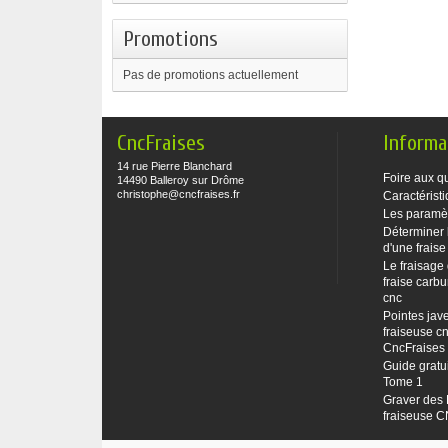
Promotions
Pas de promotions actuellement
CncFraises
Informa
14 rue Pierre Blanchard
Foire aux q
14490 Balleroy sur Drôme
christophe@cncfraises.fr
Caractéristi
Les paramè
Déterminer 
d'une fraise
Le fraisage
fraise carbu
cnc
Pointes jave
fraiseuse cn
CncFraises
Guide gratu
Tome 1
Graver des 
fraiseuse 