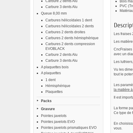
Carbure 2 dents Alu
Bois mas
PVC (Tro
Carbure 3 dents Alu
Matériau
Queue 8,00 mm
Carbures hélicoïdales 1 dent
Descrip
Carbures hélicoïdales 2 dents
Carbures 2 dents droites
Les fraises 
Carbures 2 dents hémisphérique
Les matières
Carbures 2 dents compression
EVOBLACK
CncFraises 
avec un dia
Carbure 2 dents Alu
Carbure 3 dents Alu
Les luthiers
A plaquettes bois
Vu les dimen
A plaquettes
tout le poten
1 dent
Les paramèt
Hémisphérique
la matière à 
Plaquettes
Il est impo
Packs
La forme pa
Gravure
Ce type de f
Pointes javelots
Pointes javelots EVO
En choisiss
Pointes javelots prismatiques EVO
vous.