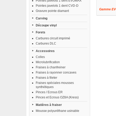
Pointes javelots 1 dent EVOMAX
Pointes javelots 1 dent CVD-D
Gamme EVO 
Gravure pointe diamant
Carving
Découpe vinyl
Forets
Carbures circuit imprimé
Carbures DLC
Accessoires
Colles
Microlubrification
Fraises à chanfreiner
Fraises à rayonner concaves
Fraises à fileter
Fraises spéciales mousses
synthétiques
Pinces / Ecrous ER
Pinces et Ecrous OZ8A (Kress)
Matières à fraiser
Mousse polyuréthane usinable