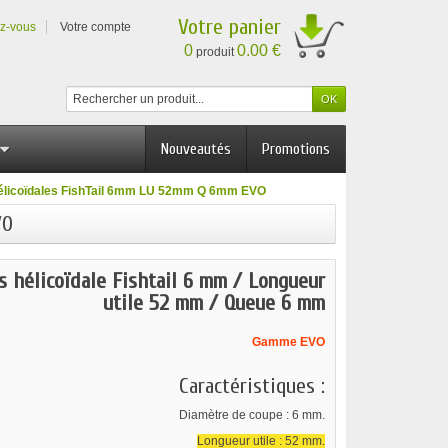
Votre panier
ez-vous
Votre compte
0
0.00 €
produit
Nouveautés
Promotions
hélicoïdales FishTail 6mm LU 52mm Q 6mm EVO
VO
s hélicoïdale Fishtail 6 mm / Longueur
utile 52 mm / Queue 6 mm
Gamme EVO
Caractéristiques :
Diamètre de coupe : 6 mm.
Longueur utile : 52 mm.