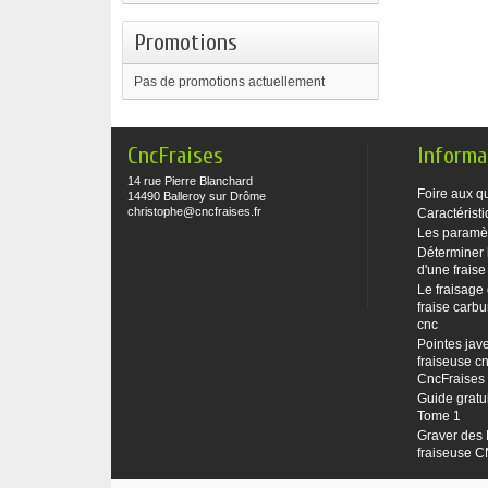
Promotions
Pas de promotions actuellement
CncFraises
Informa
14 rue Pierre Blanchard
Foire aux q
14490 Balleroy sur Drôme
christophe@cncfraises.fr
Caractéristi
Les paramè
Déterminer 
d'une fraise
Le fraisage
fraise carbu
cnc
Pointes jave
fraiseuse cn
CncFraises
Guide gratu
Tome 1
Graver des 
fraiseuse 