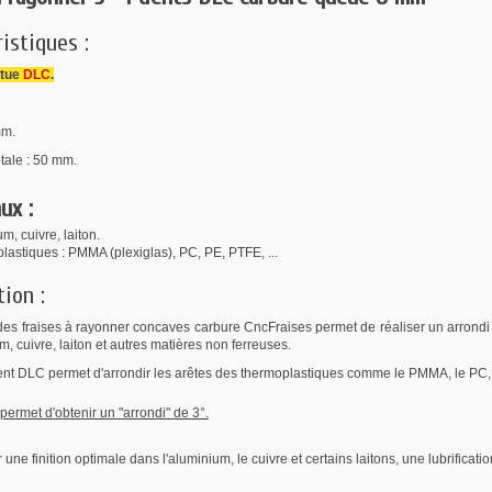
istiques :
êtue
DLC
.
mm.
tale : 50 mm.
ux :
m, cuivre, laiton.
astiques : PMMA (plexiglas), PC, PE, PTFE, ...
tion :
s fraises à rayonner concaves carbure CncFraises permet de réaliser un arrondi su
, cuivre, laiton et autres matières non ferreuses.
nt DLC permet d'arrondir les arêtes des thermoplastiques comme le PMMA, le PC,
 permet d'obtenir un "arrondi" de 3°.
 une finition optimale dans l'aluminium, le cuivre et certains laitons, une lubrifica