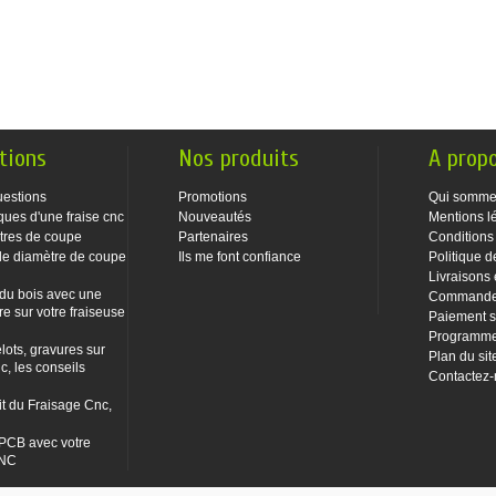
tions
Nos produits
A prop
uestions
Promotions
Qui somme
ques d'une fraise cnc
Nouveautés
Mentions l
tres de coupe
Partenaires
Conditions
le diamètre de coupe
Ils me font confiance
Politique d
Livraisons 
 du bois avec une
Commandes
re sur votre fraiseuse
Paiement s
Programme 
lots, gravures sur
Plan du sit
c, les conseils
Contactez
it du Fraisage Cnc,
PCB avec votre
CNC