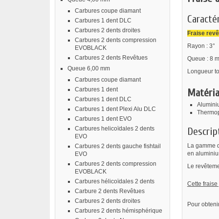
Carbures coupe diamant
Caractér
Carbures 1 dent DLC
Carbures 2 dents droites
Fraise rev
Carbures 2 dents compression
Rayon : 3°
EVOBLACK
Carbures 2 dents Revêtues
Queue : 8 
Queue 6,00 mm
Longueur to
Carbures coupe diamant
Carbures 1 dent
Matéria
Carbures 1 dent DLC
Aluminiu
Carbures 1 dent Plexi Alu DLC
Thermopl
Carbures 1 dent EVO
Carbures helicoïdales 2 dents
Descrip
EVO
La gamme de
Carbures 2 dents gauche fishtail
en aluminium
EVO
Carbures 2 dents compression
Le revêteme
EVOBLACK
Carbures hélicoïdales 2 dents
Cette fraise
Carbure 2 dents Revêtues
Carbures 2 dents droites
Pour obtenir
Carbures 2 dents hémisphérique