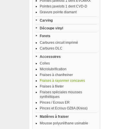
Pointes javelots 1 dent EVOMAX
Pointes javelots 1 dent CVD-D
Gravure pointe diamant
Carving
Découpe vinyl
Forets
Carbures circuit imprimé
Carbures DLC
Accessoires
Colles
Microlubrification
Fraises à chanfreiner
Fraises à rayonner concaves
Fraises à fileter
Fraises spéciales mousses
synthétiques
Pinces / Ecrous ER
Pinces et Ecrous OZ8A (Kress)
Matières à fraiser
Mousse polyuréthane usinable