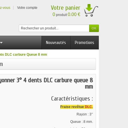
Votre panier
ez-vous
Votre compte
0
0.00 €
produit
Nouveautés
Promotions
ents DLC carbure Queue 8 mm
mm
ayonner 3° 4 dents DLC carbure queue 8
mm
Caractéristiques :
Fraise revêtue
DLC
.
Rayon : 3°
Queue : 8 mm.