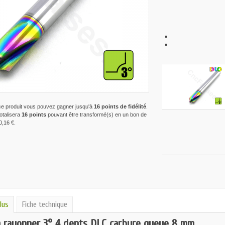
ce produit vous pouvez gagner jusqu'à
16
points de fidélité
.
totalisera
16
points
pouvant être transformé(s) en un bon de
0,16 €
.
lus
Fiche technique
à rayonner 3° 4 dents DLC carbure queue 8 mm