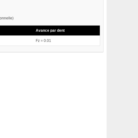
onnelle)
Avance par dent
Fz = 0.01