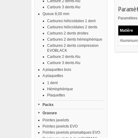
Carbure 2 dents Alu
Carbure 3 dents Alu
Paramèt
Queue 8,00 mm
Paramètres 
Carbures hélicoïdales 1 dent
Carbures hélicoïdales 2 dents
Matière
Carbures 2 dents droites
Carbures 2 dents hémisphérique
Aluminium 
Carbures 2 dents compression
EVOBLACK
Carbure 2 dents Alu
Carbure 3 dents Alu
A plaquettes bois
A plaquettes
1 dent
Hémisphérique
Plaquettes
Packs
Gravure
Pointes javelots
Pointes javelots EVO
Pointes javelots prismatiques EVO