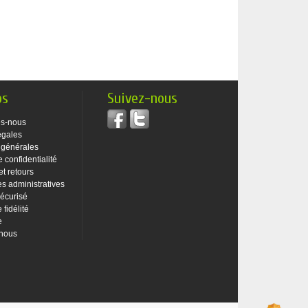
os
Suivez-nous
s-nous
égales
 générales
e confidentialité
et retours
 administratives
écurisé
fidélité
e
-nous