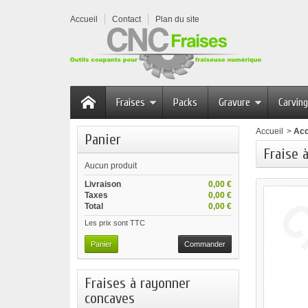
Accueil
Contact
Plan du site
Fraises
Packs
Gravure
Carving
Accueil
>
Acc
Panier
Fraise 
Aucun produit
Livraison
0,00 €
Taxes
0,00 €
Total
0,00 €
Les prix sont TTC
Panier
Commander
Fraises à rayonner
concaves