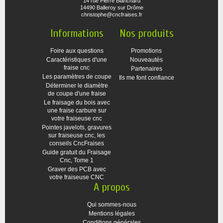
14 rue Pierre Blanchard
14490 Balleroy sur Drôme
christophe@cncfraises.fr
Informations
Nos produits
Foire aux questions
Promotions
Caractéristiques d'une
Nouveautés
fraise cnc
Partenaires
Les paramètres de coupe
Ils me font confiance
Déterminer le diamètre
de coupe d'une fraise
Le fraisage du bois avec
une fraise carbure sur
votre fraiseuse cnc
Pointes javelots, gravures
sur fraiseuse cnc, les
conseils CncFraises
Guide gratuit du Fraisage
Cnc, Tome 1
Graver des PCB avec
votre fraiseuse CNC
A propos
Qui sommes-nous
Mentions légales
Conditions générales