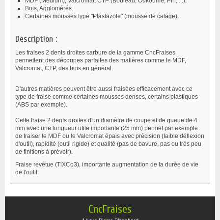
MDF (Médium), Valcromat, CTP (Bouleau, Oukoumé, Pin, ...).
Bois, Agglomérés.
Certaines mousses type "Plastazote" (mousse de calage).
Description :
Les fraises 2 dents droites carbure de la gamme CncFraises
permettent des découpes parfaites des matières comme le MDF,
Valcromat, CTP, des bois en général.
D'autres matières peuvent être aussi fraisées efficacement avec ce
type de fraise comme certaines mousses denses, certains plastiques
(ABS par exemple).
Cette fraise 2 dents droites d'un diamètre de coupe et de queue de 4
mm avec une longueur utile importante (25 mm) permet par exemple
de fraiser le MDF ou le Valcromat épais avec précision (faible déflexion
d'outil), rapidité (outil rigide) et qualité (pas de bavure, pas ou très peu
de finitions à prévoir).
Fraise revêtue (TiXCo3), importante augmentation de la durée de vie
de l'outil.
CncFraises