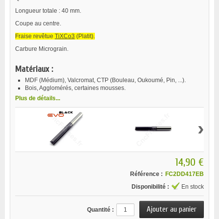
Longueur totale : 40 mm.
Coupe au centre.
Fraise revêtue
TiXCo3
(Platit).
Carbure Micrograin.
Matériaux :
MDF (Médium), Valcromat, CTP (Bouleau, Oukoumé, Pin, ...).
Bois, Agglomérés, certaines mousses.
Plus de détails...
›
14,90 €
Référence :
FC2DD417EB
Disponibilité :
En stock
Quantité :