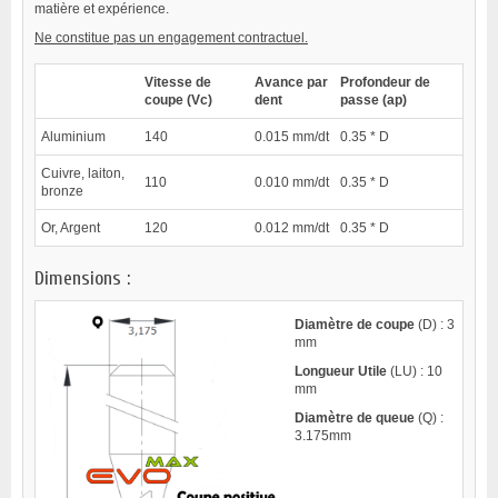
matière et expérience.
Ne constitue pas un engagement contractuel.
Vitesse de
Avance par
Profondeur de
coupe (Vc)
dent
passe (ap)
Aluminium
140
0.015 mm/dt
0.35 * D
Cuivre, laiton,
110
0.010 mm/dt
0.35 * D
bronze
Or, Argent
120
0.012 mm/dt
0.35 * D
Dimensions :
Diamètre de coupe
(D) : 3
mm
Longueur Utile
(LU) : 10
mm
Diamètre de queue
(Q) :
3.175mm