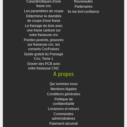
Caractéristiques d'une
Nouveautés
fraise cnc
Partenaires
Les paramètres de coupe
Ils me font confiance
Déterminer le diamètre
de coupe d'une fraise
Le fraisage du bois avec
une fraise carbure sur
votre fraiseuse cnc
Pointes javelots, gravures
sur fraiseuse cnc, les
conseils CncFraises
Guide gratuit du Fraisage
Cnc, Tome 1
Graver des PCB avec
votre fraiseuse CNC
A propos
Qui sommes-nous
Mentions légales
Conditions générales
Politique de
confidentialité
Livraisons et retours
Commandes
administratives
Paiement sécurisé