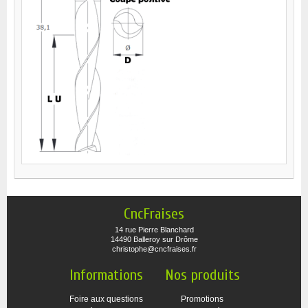
CncFraises
14 rue Pierre Blanchard
14490 Balleroy sur Drôme
christophe@cncfraises.fr
Informations
Nos produits
Foire aux questions
Promotions