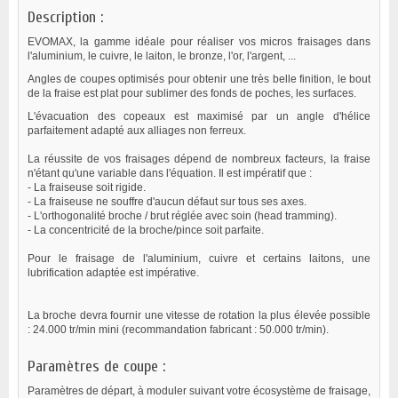
Description :
EVOMAX, la gamme idéale pour réaliser vos micros fraisages dans
l'aluminium, le cuivre, le laiton, le bronze, l'or, l'argent, ...
Angles de coupes optimisés pour obtenir une très belle finition, le bout
de la fraise est plat pour sublimer des fonds de poches, les surfaces.
L'évacuation des copeaux est maximisé par un angle d'hélice
parfaitement adapté aux alliages non ferreux.
La réussite de vos fraisages dépend de nombreux facteurs, la fraise
n'étant qu'une variable dans l'équation. Il est impératif que :
- La fraiseuse soit rigide.
- La fraiseuse ne souffre d'aucun défaut sur tous ses axes.
- L'orthogonalité broche / brut réglée avec soin (head tramming).
- La concentricité de la broche/pince soit parfaite.
Pour le fraisage de l'aluminium, cuivre et certains laitons, une
lubrification adaptée est impérative.
La broche devra fournir une vitesse de rotation la plus élevée possible
: 24.000 tr/min mini (recommandation fabricant : 50.000 tr/min).
Paramètres de coupe :
Paramètres de départ, à moduler suivant votre écosystème de fraisage,