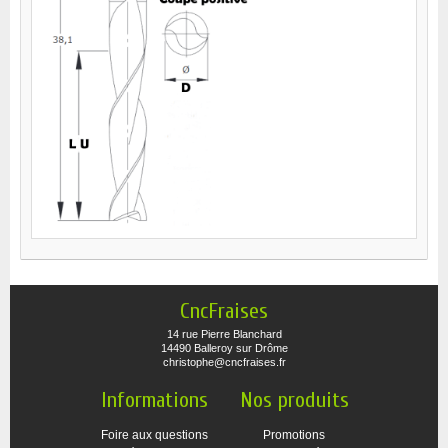
CncFraises
14 rue Pierre Blanchard
14490 Balleroy sur Drôme
christophe@cncfraises.fr
Informations
Nos produits
Foire aux questions
Promotions