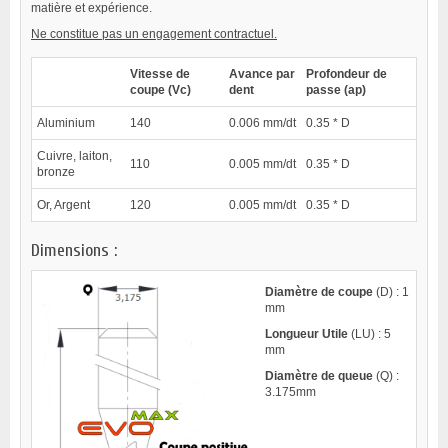
matière et expérience.
Ne constitue pas un engagement contractuel.
Vitesse de
Avance par
Profondeur de
coupe (Vc)
dent
passe (ap)
Aluminium
140
0.006 mm/dt
0.35 * D
Cuivre, laiton,
110
0.005 mm/dt
0.35 * D
bronze
Or, Argent
120
0.005 mm/dt
0.35 * D
Dimensions :
Diamètre de coupe
(D) : 1
mm
Longueur Utile
(LU) : 5
mm
Diamètre de queue
(Q) :
3.175mm