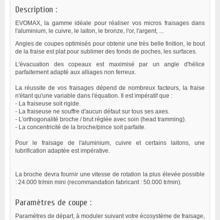
Description :
EVOMAX, la gamme idéale pour réaliser vos micros fraisages dans
l'aluminium, le cuivre, le laiton, le bronze, l'or, l'argent, ...
Angles de coupes optimisés pour obtenir une très belle finition, le bout
de la fraise est plat pour sublimer des fonds de poches, les surfaces.
L'évacuation des copeaux est maximisé par un angle d'hélice
parfaitement adapté aux alliages non ferreux.
La réussite de vos fraisages dépend de nombreux facteurs, la fraise
n'étant qu'une variable dans l'équation. Il est impératif que :
- La fraiseuse soit rigide.
- La fraiseuse ne souffre d'aucun défaut sur tous ses axes.
- L'orthogonalité broche / brut réglée avec soin (head tramming).
- La concentricité de la broche/pince soit parfaite.
Pour le fraisage de l'aluminium, cuivre et certains laitons, une
lubrification adaptée est impérative.
La broche devra fournir une vitesse de rotation la plus élevée possible
: 24.000 tr/min mini (recommandation fabricant : 50.000 tr/min).
Paramètres de coupe :
Paramètres de départ, à moduler suivant votre écosystème de fraisage,