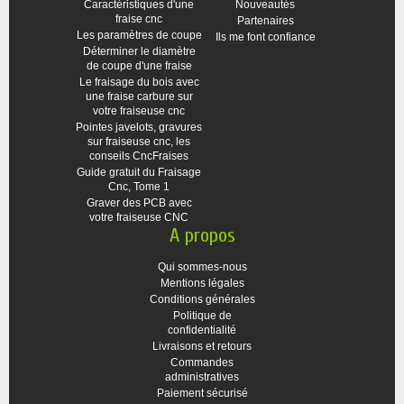
Caractéristiques d'une
Nouveautés
fraise cnc
Partenaires
Les paramètres de coupe
Ils me font confiance
Déterminer le diamètre
de coupe d'une fraise
Le fraisage du bois avec
une fraise carbure sur
votre fraiseuse cnc
Pointes javelots, gravures
sur fraiseuse cnc, les
conseils CncFraises
Guide gratuit du Fraisage
Cnc, Tome 1
Graver des PCB avec
votre fraiseuse CNC
A propos
Qui sommes-nous
Mentions légales
Conditions générales
Politique de
confidentialité
Livraisons et retours
Commandes
administratives
Paiement sécurisé