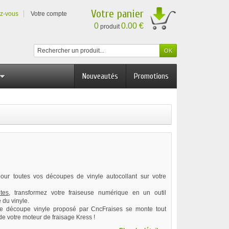
Votre panier
ez-vous
Votre compte
0
0.00 €
produit
Nouveautés
Promotions
 pour toutes vos découpes de vinyle autocollant sur votre
tes
, transformez votre fraiseuse numérique en un outil
du vinyle.
de découpe vinyle proposé par CncFraises se monte tout
de votre moteur de fraisage Kress !