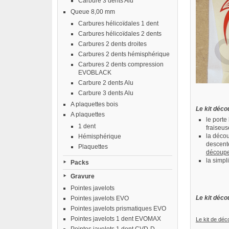
Carbure 3 dents Alu
Queue 8,00 mm
Carbures hélicoïdales 1 dent
Carbures hélicoïdales 2 dents
Carbures 2 dents droites
Carbures 2 dents hémisphérique
Carbures 2 dents compression
EVOBLACK
Carbure 2 dents Alu
Carbure 3 dents Alu
A plaquettes bois
Le kit déco
A plaquettes
le porte
1 dent
fraiseu
la décou
Hémisphérique
descente
Plaquettes
découper
la simpl
Packs
Gravure
Pointes javelots
Le kit déco
Pointes javelots EVO
Pointes javelots prismatiques EVO
Pointes javelots 1 dent EVOMAX
Le kit de dé