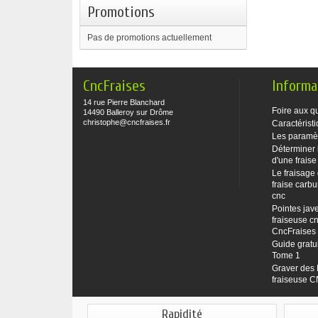
Promotions
Pas de promotions actuellement
CncFraises
Informa
14 rue Pierre Blanchard
Foire aux q
14490 Balleroy sur Drôme
christophe@cncfraises.fr
Caractéristi
Les paramè
Déterminer 
d'une fraise
Le fraisage
fraise carbu
cnc
Pointes jave
fraiseuse cn
CncFraises
Guide gratu
Tome 1
Graver des 
fraiseuse 
Rapidité