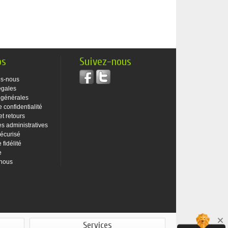
os
Suivez-nous
s-nous
égales
 générales
e confidentialité
et retours
 administratives
écurisé
fidélité
e
-nous
Services