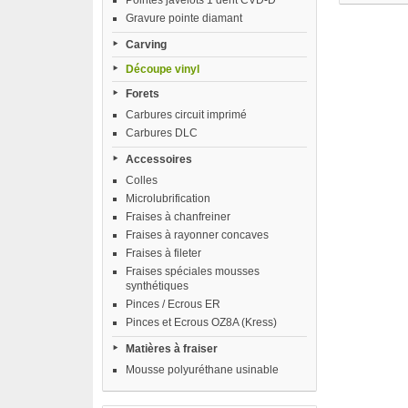
Pointes javelots 1 dent CVD-D
Gravure pointe diamant
Carving
Découpe vinyl
Forets
Carbures circuit imprimé
Carbures DLC
Accessoires
Colles
Microlubrification
Fraises à chanfreiner
Fraises à rayonner concaves
Fraises à fileter
Fraises spéciales mousses
synthétiques
Pinces / Ecrous ER
Pinces et Ecrous OZ8A (Kress)
Matières à fraiser
Mousse polyuréthane usinable