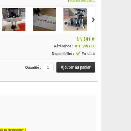
Plus de détails...
›
65,00 €
Référence :
KIT_VINYLE
Disponibilité :
En stock
Quantité :
(à la demande) !