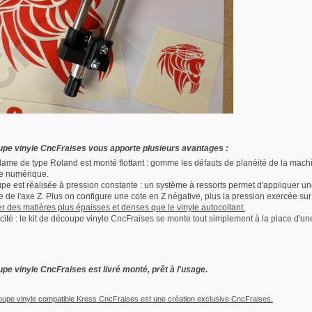
upe vinyle CncFraises vous apporte plusieurs avantages :
 lame de type Roland est monté flottant : gomme les défauts de planéité de la machin
se numérique.
pe est réalisée à pression constante : un système à ressorts permet d'appliquer une
 de l'axe Z. Plus on configure une cote en Z négative, plus la pression exercée sur
 des matières plus épaisses et denses que le vinyle autocollant.
icité : le kit de découpe vinyle CncFraises se monte tout simplement à la place d'u
upe vinyle CncFraises est livré monté, prêt à l'usage.
coupe vinyle compatible Kress CncFraises est une création exclusive CncFraises.