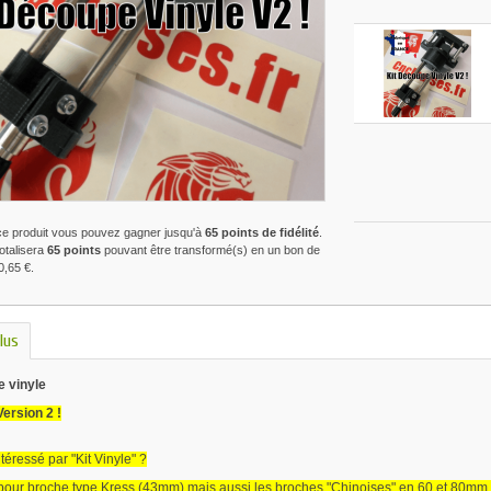
ce produit vous pouvez gagner jusqu'à
65
points de fidélité
.
totalisera
65
points
pouvant être transformé(s) en un bon de
0,65 €
.
lus
e vinyle
ersion 2 !
téressé par "Kit Vinyle" ?
pour broche type Kress (43mm) mais aussi les broches "Chinoises" en 60 et 80mm 