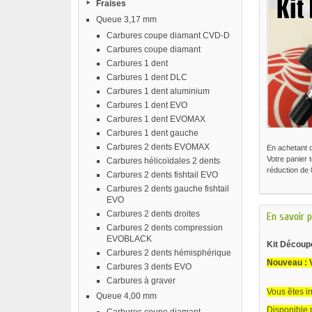
Fraises
Queue 3,17 mm
Carbures coupe diamant CVD-D
Carbures coupe diamant
Carbures 1 dent
Carbures 1 dent DLC
Carbures 1 dent aluminium
Carbures 1 dent EVO
Carbures 1 dent EVOMAX
Carbures 1 dent gauche
Carbures 2 dents EVOMAX
En achetant 
Votre panier 
Carbures hélicoïdales 2 dents
réduction de
Carbures 2 dents fishtail EVO
Carbures 2 dents gauche fishtail
EVO
Carbures 2 dents droites
En savoir p
Carbures 2 dents compression
EVOBLACK
Kit Découp
Carbures 2 dents hémisphérique
Nouveau : V
Carbures 3 dents EVO
Carbures à graver
Vous êtes in
Queue 4,00 mm
Disponible 