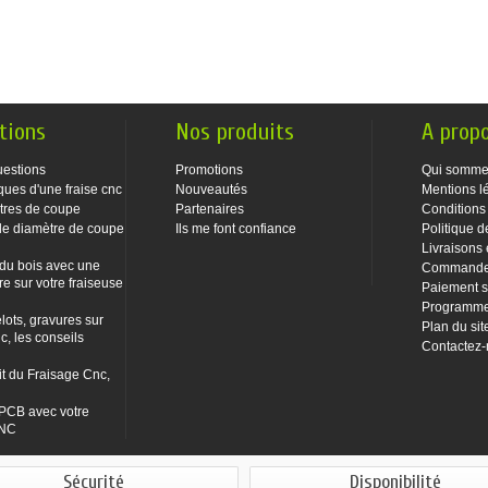
tions
Nos produits
A prop
uestions
Promotions
Qui somme
ques d'une fraise cnc
Nouveautés
Mentions l
tres de coupe
Partenaires
Conditions
le diamètre de coupe
Ils me font confiance
Politique d
Livraisons 
 du bois avec une
Commandes
re sur votre fraiseuse
Paiement s
Programme 
lots, gravures sur
Plan du sit
c, les conseils
Contactez
it du Fraisage Cnc,
PCB avec votre
CNC
Sécurité
Disponibilité