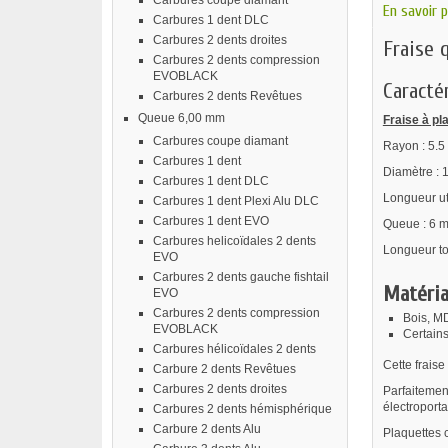
Carbures coupe diamant
En savoir p
Carbures 1 dent DLC
Carbures 2 dents droites
Fraise 
Carbures 2 dents compression
EVOBLACK
Caractér
Carbures 2 dents Revêtues
Queue 6,00 mm
Fraise à pl
Carbures coupe diamant
Rayon : 5.
Carbures 1 dent
Diamètre :
Carbures 1 dent DLC
Longueur ut
Carbures 1 dent Plexi Alu DLC
Carbures 1 dent EVO
Queue : 6 
Carbures helicoïdales 2 dents
Longueur to
EVO
Carbures 2 dents gauche fishtail
Matéria
EVO
Carbures 2 dents compression
Bois, M
EVOBLACK
Certains
Carbures hélicoïdales 2 dents
Cette fraise
Carbure 2 dents Revêtues
Carbures 2 dents droites
Parfaitemen
électroportat
Carbures 2 dents hémisphérique
Carbure 2 dents Alu
Plaquettes c