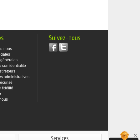
os
Suivez-nous
s-nous
égales
 générales
e confidentialité
et retours
 administratives
écurisé
fidélité
e
-nous
Services