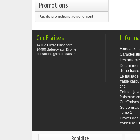
Promotions
Pas de promotions actuellement
CncFraises
Informa
14 rue Pierre Blanchard
Foire aux q
14490 Balleroy sur Drôme
christophe@cncfraises.fr
Caractéristi
Les paramè
Déterminer 
d'une fraise
Le fraisage
fraise carbu
cnc
Pointes jave
fraiseuse cn
CncFraises
Guide gratu
Tome 1
Graver des 
fraiseuse 
Rapidité