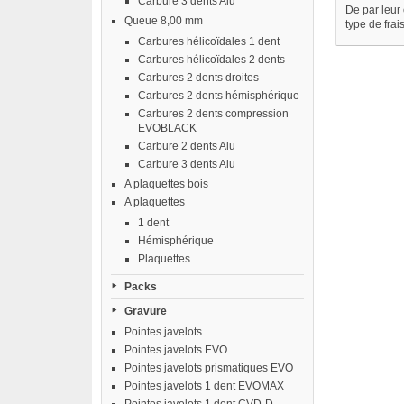
Carbure 3 dents Alu
De par leur 
Queue 8,00 mm
type de frai
Carbures hélicoïdales 1 dent
Carbures hélicoïdales 2 dents
Carbures 2 dents droites
Carbures 2 dents hémisphérique
Carbures 2 dents compression
EVOBLACK
Carbure 2 dents Alu
Carbure 3 dents Alu
A plaquettes bois
A plaquettes
1 dent
Hémisphérique
Plaquettes
Packs
Gravure
Pointes javelots
Pointes javelots EVO
Pointes javelots prismatiques EVO
Pointes javelots 1 dent EVOMAX