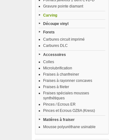
Pointes javelots 1 dent CVD-D
Gravure pointe diamant
Carving
Découpe vinyl
Forets
Carbures circuit imprimé
Carbures DLC
Accessoires
Colles
Microlubrification
Fraises à chanfreiner
Fraises à rayonner concaves
Fraises à fileter
Fraises spéciales mousses
synthétiques
Pinces / Ecrous ER
Pinces et Ecrous OZ8A (Kress)
Matières à fraiser
Mousse polyuréthane usinable