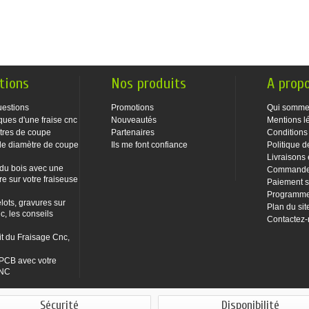
tions
Nos produits
A prop
uestions
Promotions
Qui somme
ques d'une fraise cnc
Nouveautés
Mentions l
tres de coupe
Partenaires
Conditions
le diamètre de coupe
Ils me font confiance
Politique d
Livraisons 
 du bois avec une
Commandes
re sur votre fraiseuse
Paiement s
Programme 
lots, gravures sur
Plan du sit
c, les conseils
Contactez
it du Fraisage Cnc,
PCB avec votre
CNC
Sécurité
Disponibilité