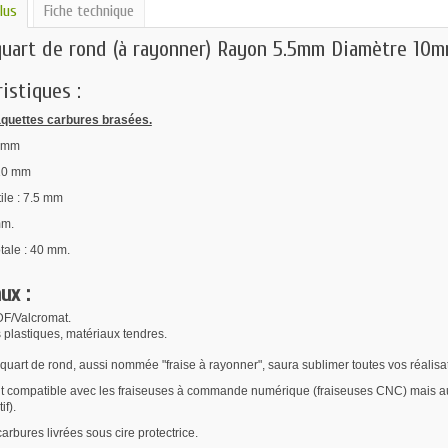
lus
Fiche technique
quart de rond (à rayonner) Rayon 5.5mm Diamètre 1
istiques :
aquettes carbures brasées.
5 mm
 10 mm
ile : 7.5 mm
mm.
tale : 40 mm.
ux :
DF/Valcromat.
 plastiques, matériaux tendres.
 quart de rond, aussi nommée "fraise à rayonner", saura sublimer toutes vos réalisat
t compatible avec les fraiseuses à commande numérique (fraiseuses CNC) mais auss
if).
arbures livrées sous cire protectrice.