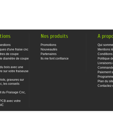
tions
Nos produits
A prop
uestions
Promotions
Qui somme
ques d'une fraise cnc
Nouveautés
Mentions l
tres de coupe
Partenaires
Conditions
le diamètre de coupe
Ils me font confiance
Politique d
Livraisons 
 du bois avec une
Commandes
re sur votre fraiseuse
Paiement s
Programme 
lots, gravures sur
Plan du sit
c, les conseils
Contactez
it du Fraisage Cnc,
PCB avec votre
CNC