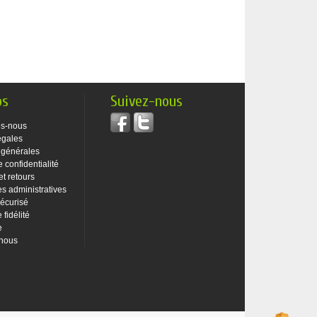
os
Suivez-nous
s-nous
égales
 générales
e confidentialité
et retours
 administratives
écurisé
fidélité
e
-nous