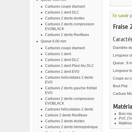
Carbures coupe diamant
Carbures 1 dent DLC
En savoir p
Carbures 2 dents droites
Carbures 2 dents compression
Fraise 
EVOBLACK
Carbures 2 dents Revêtues
Caractér
Queue 6,00 mm
Diamètre de
Carbures coupe diamant
Carbures 1 dent
Longueur ut
Carbures 1 dent DLC
Queue : 8 
Carbures 1 dent Plexi Alu DLC
Longueur to
Carbures 1 dent EVO
Carbures helicoïdales 2 dents
Coupe au ce
EVO
Bout Plat.
Carbures 2 dents gauche fishtail
EVO
Carbure Mic
Carbures 2 dents compression
EVOBLACK
Matéria
Carbures hélicoïdales 2 dents
Bois mas
Carbure 2 dents Revêtues
PVC (Tro
Carbures 2 dents droites
Matériau
Carbures 2 dents hémisphérique