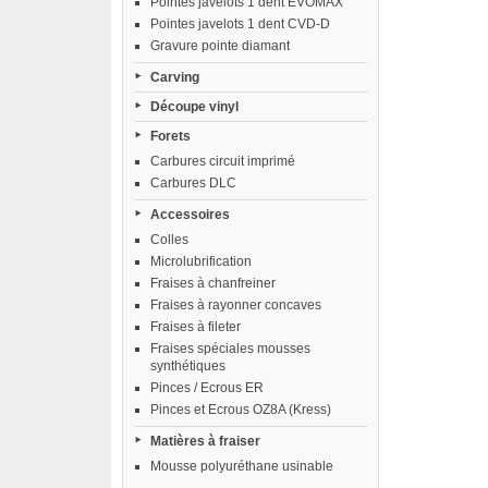
Pointes javelots 1 dent EVOMAX
Pointes javelots 1 dent CVD-D
Gravure pointe diamant
Carving
Découpe vinyl
Forets
Carbures circuit imprimé
Carbures DLC
Accessoires
Colles
Microlubrification
Fraises à chanfreiner
Fraises à rayonner concaves
Fraises à fileter
Fraises spéciales mousses
synthétiques
Pinces / Ecrous ER
Pinces et Ecrous OZ8A (Kress)
Matières à fraiser
Mousse polyuréthane usinable