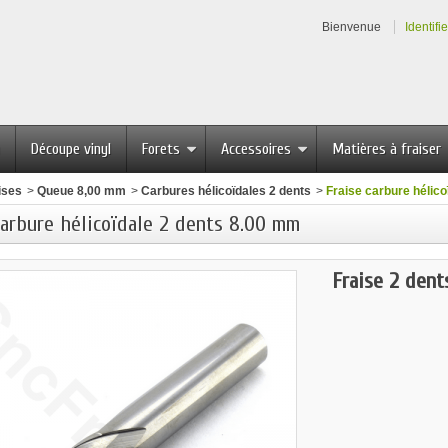
Bienvenue
Identifi
Découpe vinyl
Forets
Accessoires
Matières à fraiser
ises
>
Queue 8,00 mm
>
Carbures hélicoïdales 2 dents
>
Fraise carbure hélic
carbure hélicoïdale 2 dents 8.00 mm
Fraise 2 dent