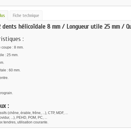
lus
Fiche technique
2 dents hélicoïdale 8 mm / Longueur utile 25 mm / 
istiques :
 coupe : 8 mm.
ile : 25 mm.
mm.
tale : 60 mm.
ntre.
rograin.
ux :
sifs (chêne, érable, frêne, ...), CTP, MDF, ...
vidur, ...), PEHD, POM, PC, ...
x tendres, utilisation courante.