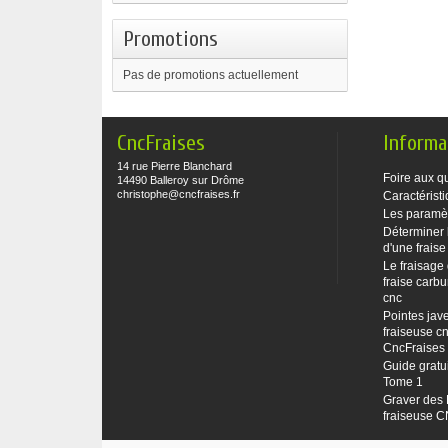
Promotions
Pas de promotions actuellement
CncFraises
Informa
14 rue Pierre Blanchard
Foire aux q
14490 Balleroy sur Drôme
christophe@cncfraises.fr
Caractéristi
Les paramè
Déterminer 
d'une fraise
Le fraisage
fraise carbu
cnc
Pointes jave
fraiseuse cn
CncFraises
Guide gratu
Tome 1
Graver des 
fraiseuse 