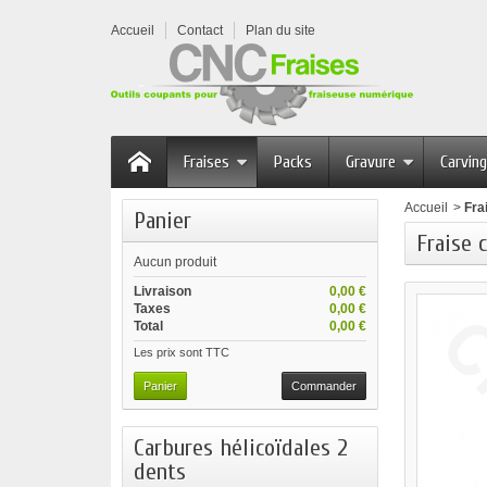
Accueil
Contact
Plan du site
Fraises
Packs
Gravure
Carving
Accueil
>
Fra
Panier
Fraise 
Aucun produit
Livraison
0,00 €
Taxes
0,00 €
Total
0,00 €
Les prix sont TTC
Panier
Commander
Carbures hélicoïdales 2
dents