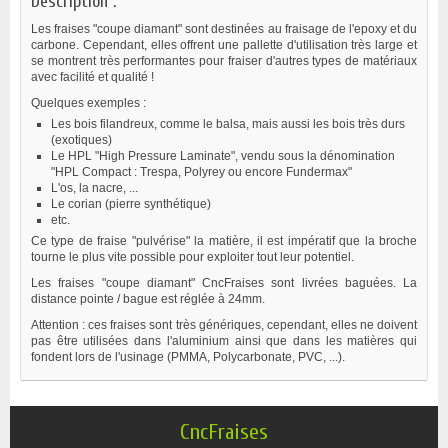
Description :
Les fraises "coupe diamant" sont destinées au fraisage de l'epoxy et du
carbone. Cependant, elles offrent une pallette d'utilisation très large et
se montrent très performantes pour fraiser d'autres types de matériaux
avec facilité et qualité !
Quelques exemples :
Les bois filandreux, comme le balsa, mais aussi les bois très durs
(exotiques)
Le HPL "High Pressure Laminate", vendu sous la dénomination
"HPL Compact : Trespa, Polyrey ou encore Fundermax"
L'os, la nacre, ...
Le corian (pierre synthétique)
etc.
Ce type de fraise "pulvérise" la matière, il est impératif que la broche
tourne le plus vite possible pour exploiter tout leur potentiel.
Les fraises "coupe diamant" CncFraises sont livrées baguées. La
distance pointe / bague est réglée à 24mm.
Attention : ces fraises sont très génériques, cependant, elles ne doivent
pas être utilisées dans l'aluminium ainsi que dans les matières qui
fondent lors de l'usinage (PMMA, Polycarbonate, PVC, ...).
CncFraises