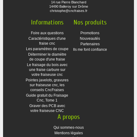
14 rue Pierre Blanchard
14490 Balleroy sur Drôme
christophe@cncfraises.fr
Informations
Nos produits
Foire aux questions
Promotions
Caractéristiques d'une
Nouveautés
fraise cnc
Partenaires
Les paramètres de coupe
Ils me font confiance
Déterminer le diamètre
de coupe d'une fraise
Le fraisage du bois avec
une fraise carbure sur
votre fraiseuse cnc
Pointes javelots, gravures
sur fraiseuse cnc, les
conseils CncFraises
Guide gratuit du Fraisage
Cnc, Tome 1
Graver des PCB avec
votre fraiseuse CNC
A propos
Qui sommes-nous
Mentions légales