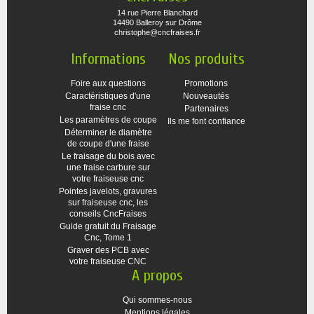
14 rue Pierre Blanchard
14490 Balleroy sur Drôme
christophe@cncfraises.fr
Informations
Nos produits
Foire aux questions
Promotions
Caractéristiques d'une
Nouveautés
fraise cnc
Partenaires
Les paramètres de coupe
Ils me font confiance
Déterminer le diamètre
de coupe d'une fraise
Le fraisage du bois avec
une fraise carbure sur
votre fraiseuse cnc
Pointes javelots, gravures
sur fraiseuse cnc, les
conseils CncFraises
Guide gratuit du Fraisage
Cnc, Tome 1
Graver des PCB avec
votre fraiseuse CNC
A propos
Qui sommes-nous
Mentions légales