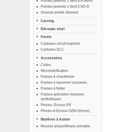
Pointes javelots 1 dent EVOMAX
Pointes javelots 1 dent CVD-D
Gravure pointe diamant
Carving
Découpe vinyl
Forets
Carbures circuit imprimé
Carbures DLC
Accessoires
Colles
Microlubrification
Fraises à chanfreiner
Fraises à rayonner concaves
Fraises à fileter
Fraises spéciales mousses
synthétiques
Pinces / Ecrous ER
Pinces et Ecrous OZ8A (Kress)
Matières à fraiser
Mousse polyuréthane usinable