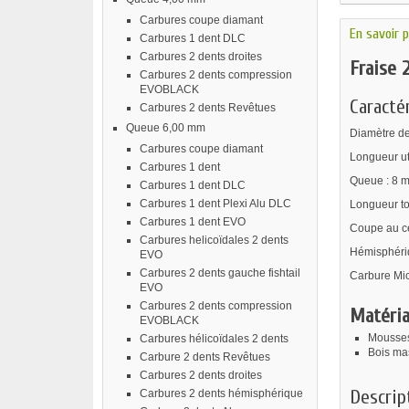
Carbures coupe diamant
En savoir p
Carbures 1 dent DLC
Carbures 2 dents droites
Fraise 
Carbures 2 dents compression
EVOBLACK
Caractér
Carbures 2 dents Revêtues
Queue 6,00 mm
Diamètre de
Carbures coupe diamant
Longueur ut
Carbures 1 dent
Queue : 8 
Carbures 1 dent DLC
Carbures 1 dent Plexi Alu DLC
Longueur to
Carbures 1 dent EVO
Coupe au ce
Carbures helicoïdales 2 dents
Hémisphéri
EVO
Carbures 2 dents gauche fishtail
Carbure Mic
EVO
Carbures 2 dents compression
Matéria
EVOBLACK
Mousses
Carbures hélicoïdales 2 dents
Bois mas
Carbure 2 dents Revêtues
Carbures 2 dents droites
Descrip
Carbures 2 dents hémisphérique