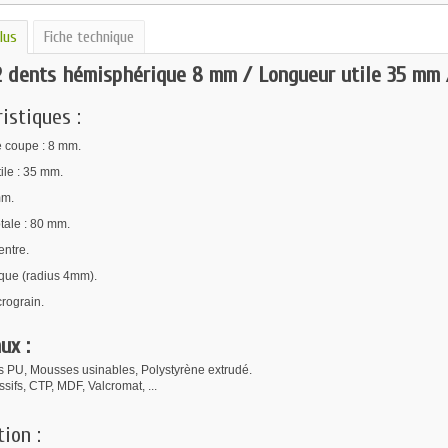
lus
Fiche technique
2 dents hémisphérique 8 mm / Longueur utile 35 mm
istiques :
 coupe : 8 mm.
ile : 35 mm.
mm.
tale : 80 mm.
ntre.
que (radius 4mm).
rograin.
ux :
 PU, Mousses usinables, P
olystyrène extrudé.
sifs, CTP, MDF, Valcromat, ...
tion :