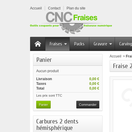
Accueil
Contact
Plan du site
Fraises
Packs
Gravure
Carving
Accueil
>
Fra
Panier
Fraise 
Aucun produit
Livraison
0,00 €
Taxes
0,00 €
Total
0,00 €
Les prix sont TTC
Panier
Commander
Carbures 2 dents
hémisphérique