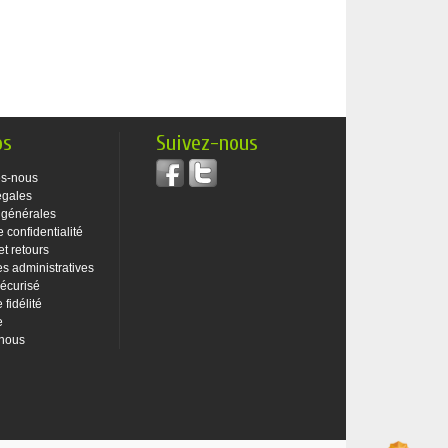
os
Suivez-nous
s-nous
égales
 générales
e confidentialité
et retours
 administratives
écurisé
fidélité
e
-nous