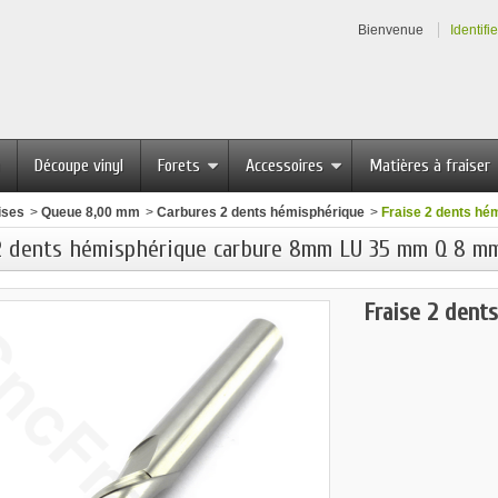
Bienvenue
Identifi
Découpe vinyl
Forets
Accessoires
Matières à fraiser
ises
>
Queue 8,00 mm
>
Carbures 2 dents hémisphérique
>
Fraise 2 dents h
2 dents hémisphérique carbure 8mm LU 35 mm Q 8 m
Fraise 2 dent