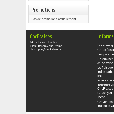
Promotions
Pas de promotions actuellement
CncFraises
Informa
14 rue Pierre Blanchard
Foire aux q
14490 Balleroy sur Drôme
christophe@cncfraises.fr
Caractéristi
Les paramè
Déterminer 
d'une fraise
Le fraisage
fraise carbu
cnc
Pointes jave
fraiseuse cn
CncFraises
Guide gratu
Tome 1
Graver des 
fraiseuse 