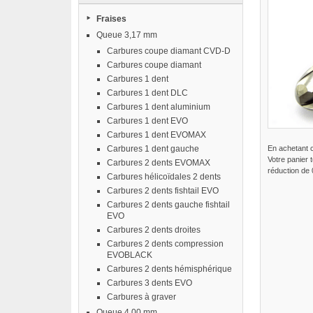
Fraises
Queue 3,17 mm
Carbures coupe diamant CVD-D
Carbures coupe diamant
Carbures 1 dent
Carbures 1 dent DLC
Carbures 1 dent aluminium
Carbures 1 dent EVO
Carbures 1 dent EVOMAX
Carbures 1 dent gauche
En achetant 
Votre panier 
Carbures 2 dents EVOMAX
réduction de
Carbures hélicoïdales 2 dents
Carbures 2 dents fishtail EVO
Carbures 2 dents gauche fishtail
EVO
Carbures 2 dents droites
Carbures 2 dents compression
EVOBLACK
Carbures 2 dents hémisphérique
Carbures 3 dents EVO
Carbures à graver
Queue 4,00 mm