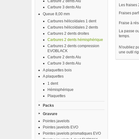
Carbure 2 dents Alu
Les fraises
Carbure 3 dents Alu
Fraises parf
Queue 8,00 mm
Carbures hélicoïdales 1 dent
Fraise à rés
Carbures hélicoïdales 2 dents
La passe ou
Carbures 2 dents droites
temps.
Carbures 2 dents hémisphérique
Carbures 2 dents compression
N'oubliez pa
EVOBLACK
une outil ri
Carbure 2 dents Alu
Carbure 3 dents Alu
A plaquettes bois
A plaquettes
1 dent
Hémisphérique
Plaquettes
Packs
Gravure
Pointes javelots
Pointes javelots EVO
Pointes javelots prismatiques EVO