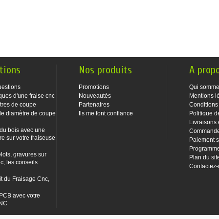
tions
Nos produits
A prop
uestions
Promotions
Qui somme
ques d'une fraise cnc
Nouveautés
Mentions l
tres de coupe
Partenaires
Conditions
le diamètre de coupe
Ils me font confiance
Politique d
Livraisons 
 du bois avec une
Commandes
re sur votre fraiseuse
Paiement s
Programme 
lots, gravures sur
Plan du sit
c, les conseils
Contactez
it du Fraisage Cnc,
PCB avec votre
CNC