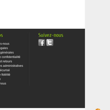
os
Suivez-nous
s-nous
égales
 générales
e confidentialité
et retours
 administratives
écurisé
fidélité
e
-nous