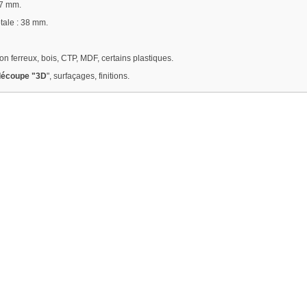
17 mm.
tale : 38 mm.
n ferreux, bois, CTP, MDF, certains plastiques.
 découpe "3D
", surfaçages, finitions.