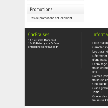
Promotions
Pas de promotions actuellement
CncFraises
Informa
14 rue Pierre Blanchard
Foire aux q
14490 Balleroy sur Drôme
christophe@cncfraises.fr
Caractéristi
Les paramè
Déterminer 
d'une fraise
Le fraisage
fraise carbu
cnc
Pointes jave
fraiseuse cn
CncFraises
Guide gratu
Tome 1
Graver des 
fraiseuse 