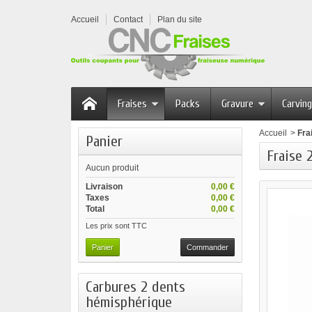
Accueil
Contact
Plan du site
Fraises
Packs
Gravure
Carving
Accueil
>
Fra
Panier
Fraise 
Aucun produit
Livraison
0,00 €
Taxes
0,00 €
Total
0,00 €
Les prix sont TTC
Panier
Commander
Carbures 2 dents
hémisphérique