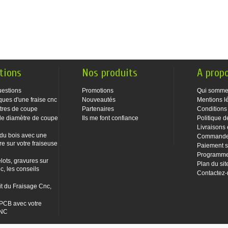
tions
Nos produits
A prop
uestions
Promotions
Qui somme
ques d'une fraise cnc
Nouveautés
Mentions l
tres de coupe
Partenaires
Conditions
le diamètre de coupe
Ils me font confiance
Politique d
Livraisons 
 du bois avec une
Commandes
re sur votre fraiseuse
Paiement s
Programme 
lots, gravures sur
Plan du sit
c, les conseils
Contactez
it du Fraisage Cnc,
PCB avec votre
CNC