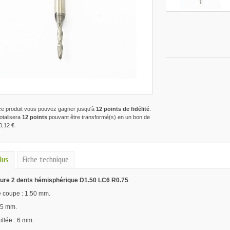
ce produit vous pouvez gagner jusqu'à
12
points de fidélité
.
totalisera
12
points
pouvant être transformé(s) en un bon de
0,12 €
.
lus
Fiche technique
bure 2 dents hémisphérique D1.50 LC6 R0.75
 coupe : 1.50 mm.
75 mm.
illée : 6 mm.