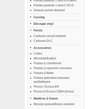
Pointes javelots 1 dent EVOMAX
Pointes javelots 1 dent CVD-D
Gravure pointe diamant
Carving
Découpe vinyl
Forets
Carbures circuit imprimé
Carbures DLC
Accessoires
Colles
Microlubrification
Fraises à chanfreiner
Fraises à rayonner concaves
Fraises à fileter
Fraises spéciales mousses
synthétiques
Pinces / Ecrous ER
Pinces et Ecrous OZ8A (Kress)
Matières à fraiser
Mousse polyuréthane usinable