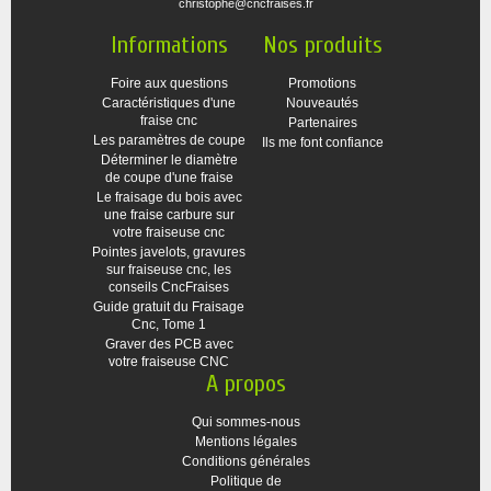
christophe@cncfraises.fr
Informations
Nos produits
Foire aux questions
Promotions
Caractéristiques d'une
Nouveautés
fraise cnc
Partenaires
Les paramètres de coupe
Ils me font confiance
Déterminer le diamètre
de coupe d'une fraise
Le fraisage du bois avec
une fraise carbure sur
votre fraiseuse cnc
Pointes javelots, gravures
sur fraiseuse cnc, les
conseils CncFraises
Guide gratuit du Fraisage
Cnc, Tome 1
Graver des PCB avec
votre fraiseuse CNC
A propos
Qui sommes-nous
Mentions légales
Conditions générales
Politique de