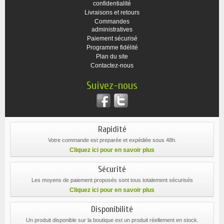
confidentialité
Livraisons et retours
Commandes
administratives
Paiement sécurisé
Programme fidélité
Plan du site
Contactez-nous
Suivez-nous
Rapidité
Votre commande est preparée et expédiée sous 48h.
Cliquez ici pour en savoir plus
Sécurité
Les moyens de paiement proposés sont tous totalement sécurisés
Cliquez ici pour en savoir plus
Disponibilité
Un produit disponible sur la boutique est un produit réellement en stock.