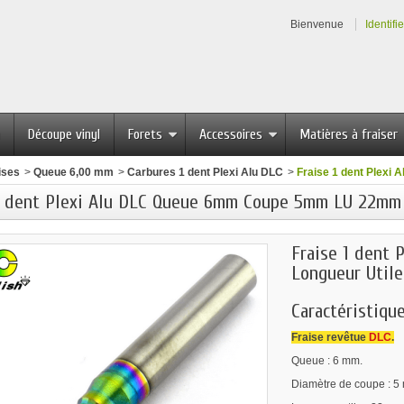
Bienvenue
Identifi
Découpe vinyl
Forets
Accessoires
Matières à fraiser
ises
>
Queue 6,00 mm
>
Carbures 1 dent Plexi Alu DLC
>
Fraise 1 dent Plex
1 dent Plexi Alu DLC Queue 6mm Coupe 5mm LU 22mm
Fraise 1 dent
Longueur Util
Caractéristique
Fraise revêtue
DLC
.
Queue : 6 mm.
Diamètre de coupe : 5