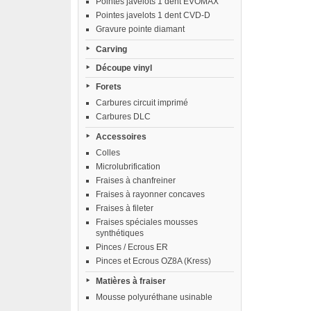
Pointes javelots 1 dent EVOMAX
Pointes javelots 1 dent CVD-D
Gravure pointe diamant
Carving
Découpe vinyl
Forets
Carbures circuit imprimé
Carbures DLC
Accessoires
Colles
Microlubrification
Fraises à chanfreiner
Fraises à rayonner concaves
Fraises à fileter
Fraises spéciales mousses
synthétiques
Pinces / Ecrous ER
Pinces et Ecrous OZ8A (Kress)
Matières à fraiser
Mousse polyuréthane usinable