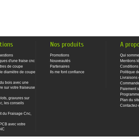
tions
Nos produits
A prop
uestions
Promotions
Qui somme
ques d'une fraise cnc
Nouveautés
Mentions l
tres de coupe
Partenaires
Conditions
le diamètre de coupe
Ils me font confiance
Politique d
Livraisons 
 du bois avec une
Commandes
re sur votre fraiseuse
Paiement s
Programme 
lots, gravures sur
Plan du sit
c, les conseils
Contactez
it du Fraisage Cnc,
PCB avec votre
CNC