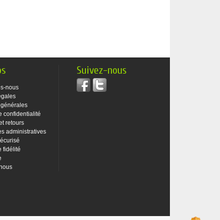
os
Suivez-nous
s-nous
égales
 générales
e confidentialité
et retours
 administratives
écurisé
fidélité
e
-nous