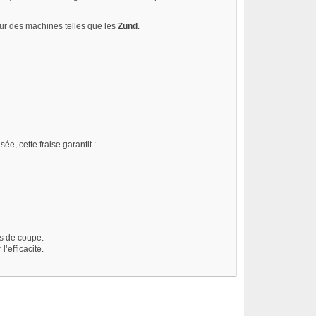
ur des machines telles que les
Zünd
.
ée, cette fraise garantit :
ts de coupe.
’efficacité.