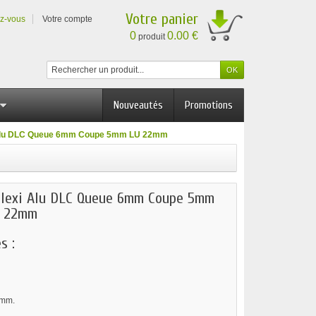
Votre panier
ez-vous
Votre compte
0
0.00 €
produit
Nouveautés
Promotions
i Alu DLC Queue 6mm Coupe 5mm LU 22mm
 Plexi Alu DLC Queue 6mm Coupe 5mm
e 22mm
s :
 mm.