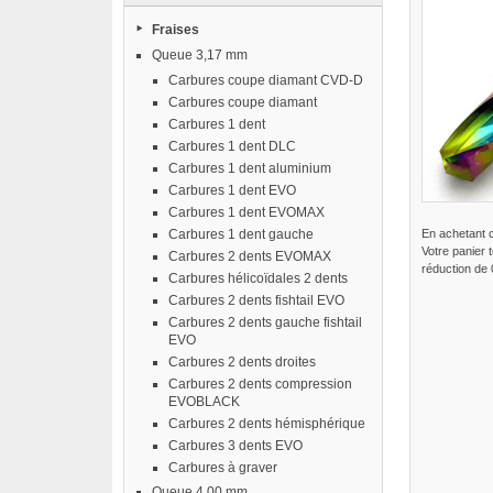
Fraises
Queue 3,17 mm
Carbures coupe diamant CVD-D
Carbures coupe diamant
Carbures 1 dent
Carbures 1 dent DLC
Carbures 1 dent aluminium
Carbures 1 dent EVO
Carbures 1 dent EVOMAX
Carbures 1 dent gauche
En achetant 
Votre panier 
Carbures 2 dents EVOMAX
réduction de
Carbures hélicoïdales 2 dents
Carbures 2 dents fishtail EVO
Carbures 2 dents gauche fishtail
EVO
Carbures 2 dents droites
Carbures 2 dents compression
EVOBLACK
Carbures 2 dents hémisphérique
Carbures 3 dents EVO
Carbures à graver
Queue 4,00 mm