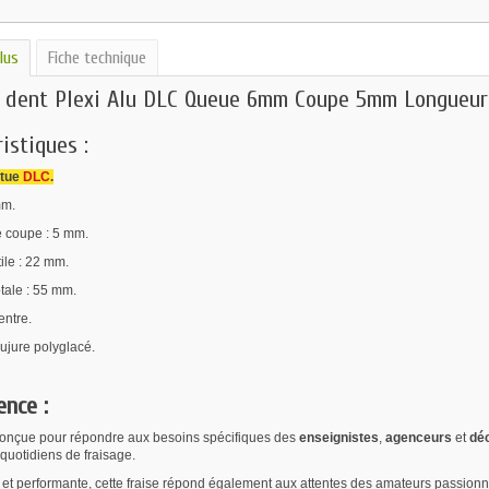
lus
Fiche technique
1 dent Plexi Alu DLC Queue 6mm Coupe 5mm Longueur
istiques :
êtue
DLC
.
mm.
 coupe : 5 mm.
ile : 22 mm.
tale : 55 mm.
ntre.
ujure polyglacé.
ence :
onçue pour répondre aux besoins spécifiques des
enseignistes
,
agenceurs
et
dé
quotidiens de fraisage.
 et performante, cette fraise répond également aux attentes des amateurs passionné