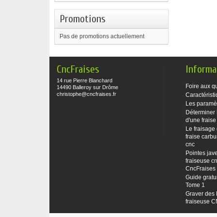
Promotions
Pas de promotions actuellement
CncFraises
Informa
14 rue Pierre Blanchard
Foire aux q
14490 Balleroy sur Drôme
christophe@cncfraises.fr
Caractéristi
Les paramè
Déterminer 
d'une fraise
Le fraisage
fraise carbu
cnc
Pointes jave
fraiseuse cn
CncFraises
Guide gratu
Tome 1
Graver des 
fraiseuse 