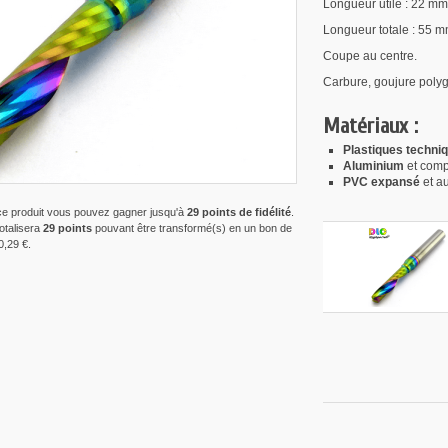
Longueur utile : 22 mm
Longueur totale : 55 m
Coupe au centre.
Carbure, goujure polyg
Matériaux :
Plastiques techni
Aluminium
et comp
PVC expansé
et au
ce produit vous pouvez gagner jusqu'à
29
points de fidélité
.
totalisera
29
points
pouvant être transformé(s) en un bon de
0,29 €
.