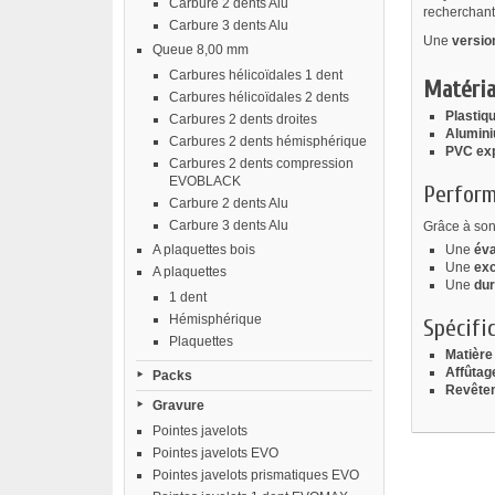
Carbure 2 dents Alu
recherchant 
Carbure 3 dents Alu
Une
versio
Queue 8,00 mm
Carbures hélicoïdales 1 dent
Matéria
Carbures hélicoïdales 2 dents
Plastiq
Carbures 2 dents droites
Alumin
Carbures 2 dents hémisphérique
PVC ex
Carbures 2 dents compression
EVOBLACK
Perform
Carbure 2 dents Alu
Carbure 3 dents Alu
Grâce à son
A plaquettes bois
Une
éva
Une
exc
A plaquettes
Une
dur
1 dent
Hémisphérique
Spécifi
Plaquettes
Matière
Affûtag
Packs
Revête
Gravure
Pointes javelots
Pointes javelots EVO
Pointes javelots prismatiques EVO