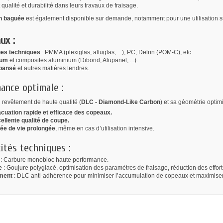
qualité et durabilité dans leurs travaux de fraisage.
n baguée
est également disponible sur demande, notamment pour une utilisation s
ux :
ues techniques
: PMMA (plexiglas, altuglas, ...), PC, Delrin (POM-C), etc.
ium
et composites aluminium (Dibond, Alupanel, ...).
pansé
et autres matières tendres.
ance optimale :
 revêtement de haute qualité (
DLC - Diamond-Like Carbon
) et sa géométrie optimis
cuation rapide et efficace des copeaux.
ellente qualité de coupe.
ée de vie prolongée
, même en cas d’utilisation intensive.
cités techniques :
: Carbure monobloc haute performance.
e
: Goujure polyglacé, optimisation des paramètres de fraisage, réduction des effor
ment
: DLC anti-adhérence pour minimiser l’accumulation de copeaux et maximiser l