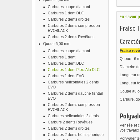
Carbures coupe diamant
Carbures 1 dent DLC
En savoir p
Carbures 2 dents droites
Carbures 2 dents compression
Fraise 
EVOBLACK
Carbures 2 dents Revêtues
Caractér
Queue 6,00 mm
Fraise rev
Carbures coupe diamant
Carbures 1 dent
Queue : 6 
Carbures 1 dent DLC
Diamètre de
Carbures 1 dent Plexi Alu DLC
Longueur ut
Carbures 1 dent EVO
Carbures helicoïdales 2 dents
Longueur to
EVO
Coupe au ce
Carbures 2 dents gauche fishtail
EVO
Carbure, go
Carbures 2 dents compression
EVOBLACK
Polyval
Carbures hélicoïdales 2 dents
Carbure 2 dents Revêtues
Pensée et c
Carbures 2 dents droites
vos travaux 
Carbures 2 dents hémisphérique
Polyvalente