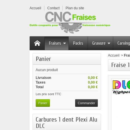
Accueil
Contact
Plan du site
Fraises
Packs
Gravure
Carving
Accueil
>
Fra
Panier
Fraise 
Aucun produit
Livraison
0,00 €
Taxes
0,00 €
Total
0,00 €
Les prix sont TTC
Panier
Commander
Carbures 1 dent Plexi Alu
DLC