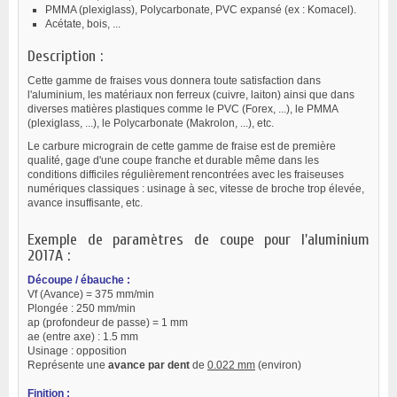
PMMA (plexiglass), Polycarbonate, PVC expansé (ex : Komacel).
Acétate, bois, ...
Description :
Cette gamme de fraises vous donnera toute satisfaction dans
l'aluminium, les matériaux non ferreux (cuivre, laiton) ainsi que dans
diverses matières plastiques comme le PVC (Forex, ...), le PMMA
(plexiglass, ...), le Polycarbonate (Makrolon, ...), etc.
Le carbure micrograin de cette gamme de fraise est de première
qualité, gage d'une coupe franche et durable même dans les
conditions difficiles régulièrement rencontrées avec les fraiseuses
numériques classiques : usinage à sec, vitesse de broche trop élevée,
avance insuffisante, etc.
Exemple de paramètres de coupe pour l'aluminium
2017A :
Découpe / ébauche :
Vf (Avance) = 375 mm/min
Plongée : 250 mm/min
ap (profondeur de passe) = 1 mm
ae (entre axe) : 1.5 mm
Usinage : opposition
Représente une
avance par dent
de
0.022 mm
(environ)
Finition :