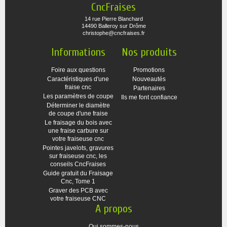
CncFraises
14 rue Pierre Blanchard
14490 Balleroy sur Drôme
christophe@cncfraises.fr
Informations
Nos produits
Foire aux questions
Promotions
Caractéristiques d'une
Nouveautés
fraise cnc
Partenaires
Les paramètres de coupe
Ils me font confiance
Déterminer le diamètre
de coupe d'une fraise
Le fraisage du bois avec
une fraise carbure sur
votre fraiseuse cnc
Pointes javelots, gravures
sur fraiseuse cnc, les
conseils CncFraises
Guide gratuit du Fraisage
Cnc, Tome 1
Graver des PCB avec
votre fraiseuse CNC
A propos
Qui sommes-nous