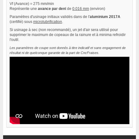
Vf (Avance) = 275 mm/min
Représente une
avance par den
t de
0.016 mm
(environ)
Paramètres d'usinage initiaux validés dans de l'
aluminium 2017A
(certifié) sous
microlubrification
.
Si usinage à sec (non recommandé), un jet d'air sera utilisé pour
supprimer le maximum de copeaux de la rainure et à minima refroidir
l'outil.
Les paramètres de coupe sont donnés à titre indicatif et sans engagement de
résultat ni de quelconque garantie de la part de CncFraises.