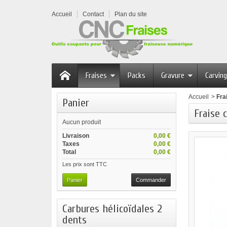
Accueil
Contact
Plan du site
Fraises
Packs
Gravure
Carving
Accueil
>
Fra
Panier
Fraise 
Aucun produit
Livraison
0,00 €
Taxes
0,00 €
Total
0,00 €
Les prix sont TTC
Panier
Commander
Carbures hélicoïdales 2
dents