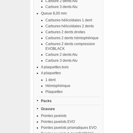
Carbure 2 dents Alu
Carbure 3 dents Alu
Queue 8,00 mm
Carbures hélicoïdales 1 dent
Carbures hélicoïdales 2 dents
Carbures 2 dents droites
Carbures 2 dents hémisphérique
Carbures 2 dents compression
EVOBLACK
Carbure 2 dents Alu
Carbure 3 dents Alu
A plaquettes bois
A plaquettes
1 dent
Hémisphérique
Plaquettes
Packs
Gravure
Pointes javelots
Pointes javelots EVO
Pointes javelots prismatiques EVO