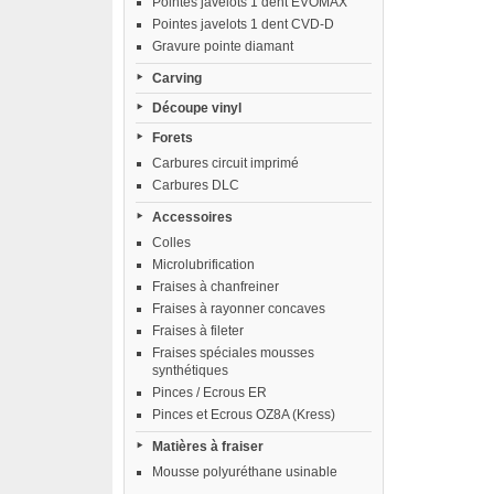
Pointes javelots 1 dent EVOMAX
Pointes javelots 1 dent CVD-D
Gravure pointe diamant
Carving
Découpe vinyl
Forets
Carbures circuit imprimé
Carbures DLC
Accessoires
Colles
Microlubrification
Fraises à chanfreiner
Fraises à rayonner concaves
Fraises à fileter
Fraises spéciales mousses
synthétiques
Pinces / Ecrous ER
Pinces et Ecrous OZ8A (Kress)
Matières à fraiser
Mousse polyuréthane usinable