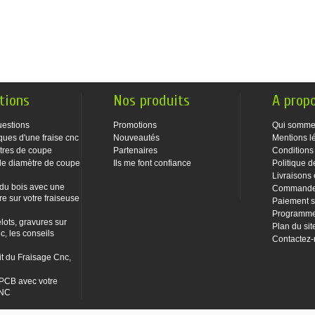
tions
Nos produits
A prop
uestions
Promotions
Qui somme
ques d'une fraise cnc
Nouveautés
Mentions l
tres de coupe
Partenaires
Conditions
le diamètre de coupe
Ils me font confiance
Politique d
Livraisons 
 du bois avec une
Commandes
re sur votre fraiseuse
Paiement s
Programme 
lots, gravures sur
Plan du sit
c, les conseils
Contactez
it du Fraisage Cnc,
PCB avec votre
CNC