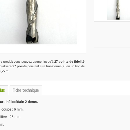
ce produit vous pouvez gagner jusqu'à
27
points de fidélité
.
totalisera
27
points
pouvant être transformé(s) en un bon de
0,27 €
.
lus
Fiche technique
ure hélicoïdale 2 dents.
 coupe : 6 mm.
illée : 25 mm.
mm.