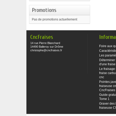
Promotions
Pas de promotions actuellement
CncFraises
Informa
14 rue Pierre Blanchard
Foire aux q
14490 Balleroy sur Drôme
christophe@cncfraises.fr
Caractéristi
Les paramè
Déterminer 
d'une fraise
Le fraisage
fraise carbu
cnc
Pointes jave
fraiseuse cn
CncFraises
Guide gratu
Tome 1
Graver des 
fraiseuse 