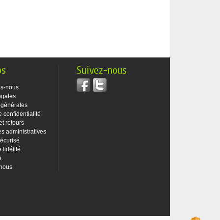
os
Suivez-nous
s-nous
égales
 générales
e confidentialité
et retours
 administratives
écurisé
fidélité
e
-nous