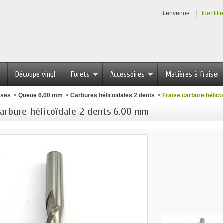
Bienvenue
Identifi
Découpe vinyl
Forets
Accessoires
Matières à fraiser
ises
>
Queue 6,00 mm
>
Carbures hélicoïdales 2 dents
>
Fraise carbure hélic
carbure hélicoïdale 2 dents 6.00 mm