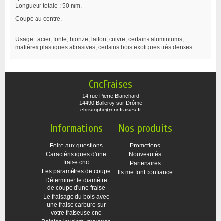
Longueur totale : 50 mm.
Coupe au centre.
Usage : acier, fonte, bronze, laiton, cuivre, certains aluminiums,
matières plastiques abrasives, certains bois exotiques très denses.
CncFraises
14 rue Pierre Blanchard
14490 Balleroy sur Drôme
christophe@cncfraises.fr
Informations
Nos produits
Foire aux questions
Promotions
Caractéristiques d'une
Nouveautés
fraise cnc
Partenaires
Les paramètres de coupe
Ils me font confiance
Déterminer le diamètre
de coupe d'une fraise
Le fraisage du bois avec
une fraise carbure sur
votre fraiseuse cnc