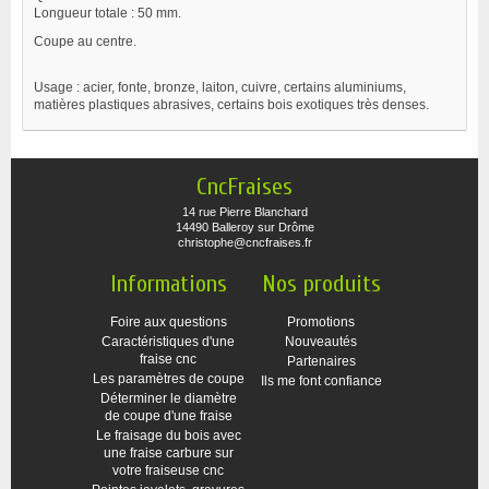
Longueur totale : 50 mm.
Coupe au centre.
Usage : acier, fonte, bronze, laiton, cuivre, certains aluminiums,
matières plastiques abrasives, certains bois exotiques très denses.
CncFraises
14 rue Pierre Blanchard
14490 Balleroy sur Drôme
christophe@cncfraises.fr
Informations
Nos produits
Foire aux questions
Promotions
Caractéristiques d'une
Nouveautés
fraise cnc
Partenaires
Les paramètres de coupe
Ils me font confiance
Déterminer le diamètre
de coupe d'une fraise
Le fraisage du bois avec
une fraise carbure sur
votre fraiseuse cnc