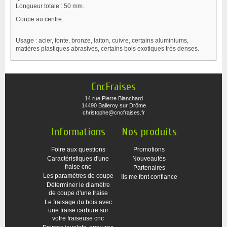
Longueur totale : 50 mm.
Coupe au centre.
Usage : acier, fonte, bronze, laiton, cuivre, certains aluminiums,
matières plastiques abrasives, certains bois exotiques très denses.
CncFraises
14 rue Pierre Blanchard
14490 Balleroy sur Drôme
christophe@cncfraises.fr
Informations
Nos produits
Foire aux questions
Promotions
Caractéristiques d'une
Nouveautés
fraise cnc
Partenaires
Les paramètres de coupe
Ils me font confiance
Déterminer le diamètre
de coupe d'une fraise
Le fraisage du bois avec
une fraise carbure sur
votre fraiseuse cnc