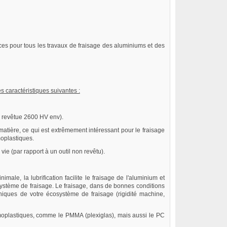
ces pour tous les travaux de fraisage des aluminiums et des
 caractéristiques suivantes :
on revêtue 2600 HV env).
/matière, ce qui est extrêmement intéressant pour le fraisage
moplastiques.
ie (par rapport à un outil non revêtu).
le, la lubrification facilite le fraisage de l'aluminium et
stème de fraisage. Le fraisage, dans de bonnes conditions
hniques de votre écosystème de fraisage (rigidité machine,
ermoplastiques, comme le PMMA (plexiglas), mais aussi le PC