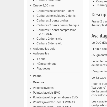
Carbure 3 dents Alu
Composit
Thermopl
Queue 8,00 mm
Carbures hélicoïdales 1 dent
Descrip
Carbures hélicoïdales 2 dents
Carbures 2 dents droites
Fraise 2 de
Carbures 2 dents hémisphérique
thermoplast
Carbures 2 dents compression
EVOBLACK
Avantag
Carbure 2 dents Alu
Le DLC (Dia
Carbure 3 dents Alu
A plaquettes bois
- Faible coef
A plaquettes
- Augmentati
1 dent
Le faible co
Hémisphérique
de matières 
Plaquettes
L'augmentati
Packs
Le fraisage
Gravure
Pour le fra
"pardonne" 
Pointes javelots
de l'alumin
Pointes javelots EVO
concentricit
Pointes javelots prismatiques EVO
Les caracté
Pointes javelots 1 dent EVOMAX
(Polycarbona