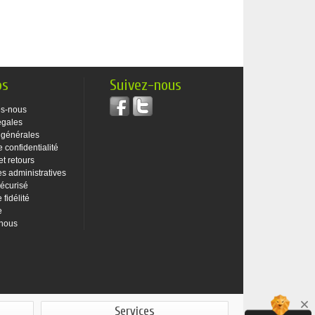
os
Suivez-nous
s-nous
égales
 générales
e confidentialité
et retours
 administratives
écurisé
fidélité
e
-nous
Services