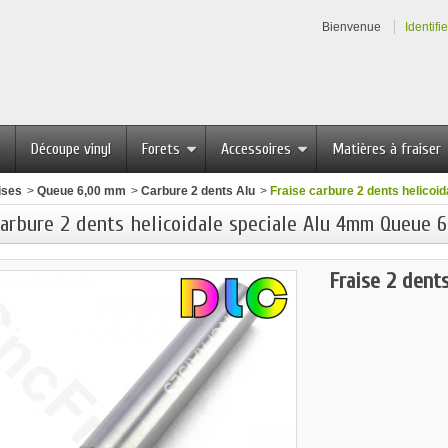
Bienvenue
Identifi
Découpe vinyl
Forets
Accessoires
Matières à fraiser
ises
>
Queue 6,00 mm
>
Carbure 2 dents Alu
>
Fraise carbure 2 dents helico
carbure 2 dents helicoidale speciale Alu 4mm Queue
Fraise 2 dent