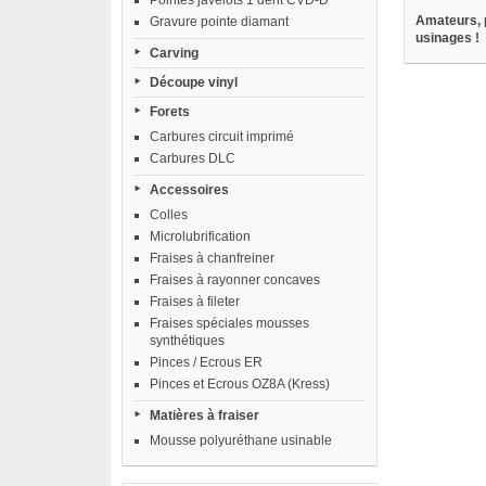
Pointes javelots 1 dent CVD-D
Amateurs, p
Gravure pointe diamant
usinages !
Carving
Découpe vinyl
Forets
Carbures circuit imprimé
Carbures DLC
Accessoires
Colles
Microlubrification
Fraises à chanfreiner
Fraises à rayonner concaves
Fraises à fileter
Fraises spéciales mousses
synthétiques
Pinces / Ecrous ER
Pinces et Ecrous OZ8A (Kress)
Matières à fraiser
Mousse polyuréthane usinable