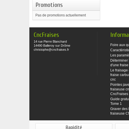
Promotions
Pas de promotions actuellement
CncFraises
Informa
14 rue Pierre Blanchard
Foire aux q
14490 Balleroy sur Drôme
christophe@cncfraises.fr
Caractéristi
Les paramè
Déterminer 
d'une fraise
Le fraisage
fraise carbu
cnc
Pointes jave
fraiseuse cn
CncFraises
Guide gratu
Tome 1
Graver des 
fraiseuse 
Rapidité