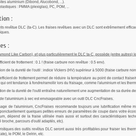
es aluminium (Dibond, Alucobond, ...).
astiques : PMMA (plexiglas), PC, POM, ...
tion :
nts revêtue DLC (ta-C). Les fraises revêtues avec un DLC sont extrêmement effica
iques.
es :
mond Like Carbon), et plus particulièrement le DLC ta-C, possède (entre autres) les
ficient de frottement : 0.1 ! (fraise carbure non revêtue : 0.5 env).
on de la dureté de l'outil : indice Vickers (HV) supérieur à 5000 (fraise carbure n
efficient de frottement permet de réduire la température au point de contact fraise
qui ont tendance à fondre/ramollir lors du fraisage, comme l'aluminium et les ther
on de la dureté de l'outil entraîne naturellement une augmentation de sa durée de v
 de l'aluminium à sec est envisageable avec un outil DLC CncFraises.
isage de l'aluminium, CncFraises recommande toujours une lubrification même minima
ponctuellement quelques petites erreurs de paramètres de coupe dans votre écosy
ium, dépend de la fraise utilisée mais aussi et surtout des caractéristiques tec
é broche, parcours d'outil adaptés, etc).
ristiques des outils revêtus DLC seront aussi très profitables pour fraiser les th
te), le POM, le Delrin, etc.