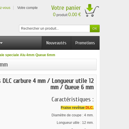
Votre panier
ez-vous
Votre compte
0
0.00 €
produit
Nouveautés
Promotions
idale speciale Alu 4mm Queue 6mm
 6mm
s DLC carbure 4 mm / Longueur utile 12
mm / Queue 6 mm
Caractéristiques :
Fraise revêtue
DLC
.
Diamètre de coupe : 4 mm.
Longueur utile : 12 mm.