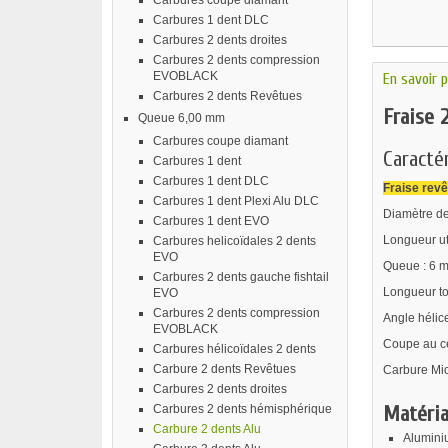
Carbures coupe diamant
Carbures 1 dent DLC
Carbures 2 dents droites
Carbures 2 dents compression
EVOBLACK
En savoir p
Carbures 2 dents Revêtues
Fraise 
Queue 6,00 mm
Carbures coupe diamant
Caractér
Carbures 1 dent
Carbures 1 dent DLC
Fraise rev
Carbures 1 dent Plexi Alu DLC
Diamètre de
Carbures 1 dent EVO
Longueur ut
Carbures helicoïdales 2 dents
EVO
Queue : 6 
Carbures 2 dents gauche fishtail
Longueur to
EVO
Carbures 2 dents compression
Angle hélice
EVOBLACK
Coupe au ce
Carbures hélicoïdales 2 dents
Carbure 2 dents Revêtues
Carbure Mic
Carbures 2 dents droites
Matéria
Carbures 2 dents hémisphérique
Carbure 2 dents Alu
Alumini