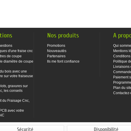
tions
Nos produits
A prop
uestions
Promotions
Qui somme
ques d'une fraise cnc
Nouveautés
Mentions l
tres de coupe
Partenaires
Conditions
le diamètre de coupe
Ils me font confiance
Politique d
Livraisons 
 du bois avec une
Commandes
re sur votre fraiseuse
Paiement s
Programme 
lots, gravures sur
Plan du sit
c, les conseils
Contactez
it du Fraisage Cnc,
PCB avec votre
CNC
Sécurité
Disponibilité