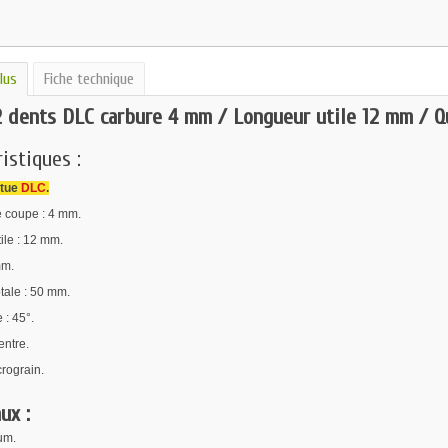
lus
Fiche technique
2 dents DLC carbure 4 mm / Longueur utile 12 mm / 
istiques :
êtue
DLC
.
 coupe : 4 mm.
ile : 12 mm.
mm.
tale : 50 mm.
 : 45°.
ntre.
rograin.
ux :
um.