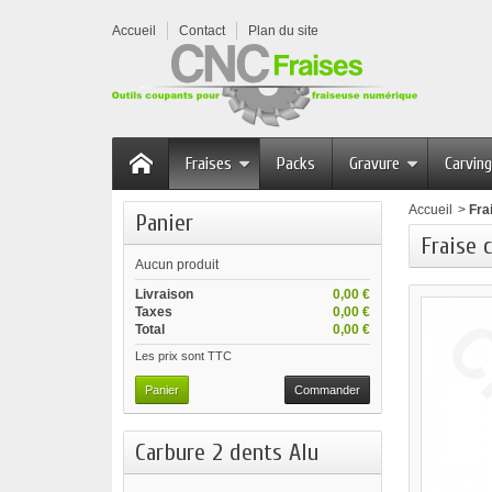
Accueil
Contact
Plan du site
Fraises
Packs
Gravure
Carving
Accueil
>
Fra
Panier
Fraise 
Aucun produit
Livraison
0,00 €
Taxes
0,00 €
Total
0,00 €
Les prix sont TTC
Panier
Commander
Carbure 2 dents Alu