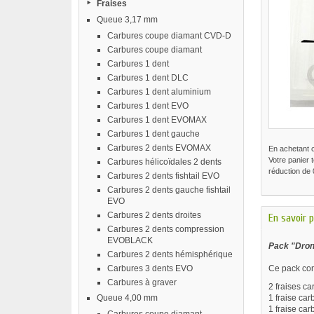
Fraises
Queue 3,17 mm
Carbures coupe diamant CVD-D
Carbures coupe diamant
Carbures 1 dent
Carbures 1 dent DLC
Carbures 1 dent aluminium
Carbures 1 dent EVO
Carbures 1 dent EVOMAX
Carbures 1 dent gauche
Carbures 2 dents EVOMAX
En achetant 
Votre panier 
Carbures hélicoïdales 2 dents
réduction de
Carbures 2 dents fishtail EVO
Carbures 2 dents gauche fishtail
EVO
Carbures 2 dents droites
En savoir p
Carbures 2 dents compression
EVOBLACK
Pack "Dron
Carbures 2 dents hémisphérique
Carbures 3 dents EVO
Ce pack cont
Carbures à graver
2 fraises c
Queue 4,00 mm
1 fraise ca
1 fraise ca