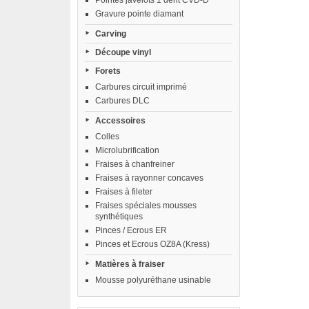
Pointes javelots 1 dent CVD-D
Gravure pointe diamant
Carving
Découpe vinyl
Forets
Carbures circuit imprimé
Carbures DLC
Accessoires
Colles
Microlubrification
Fraises à chanfreiner
Fraises à rayonner concaves
Fraises à fileter
Fraises spéciales mousses
synthétiques
Pinces / Ecrous ER
Pinces et Ecrous OZ8A (Kress)
Matières à fraiser
Mousse polyuréthane usinable