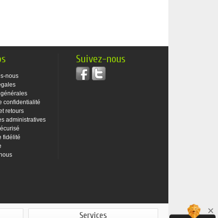
os
Suivez-nous
s-nous
égales
 générales
e confidentialité
et retours
 administratives
écurisé
fidélité
e
-nous
Services