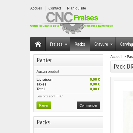
Accueil
Contact
Plan du site
Fraises
Packs
Gravure
Carving
Accueil
>
Pa
Panier
Pack D
Aucun produit
Livraison
0,00 €
Taxes
0,00 €
Total
0,00 €
Les prix sont TTC
Panier
Commander
Packs