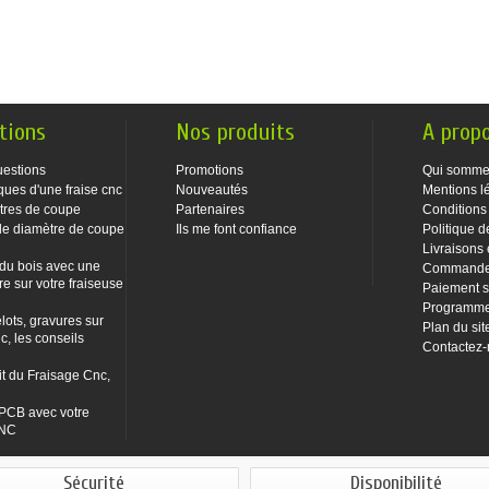
tions
Nos produits
A prop
uestions
Promotions
Qui somme
ques d'une fraise cnc
Nouveautés
Mentions l
tres de coupe
Partenaires
Conditions
le diamètre de coupe
Ils me font confiance
Politique d
Livraisons 
 du bois avec une
Commandes
re sur votre fraiseuse
Paiement s
Programme 
lots, gravures sur
Plan du sit
c, les conseils
Contactez
it du Fraisage Cnc,
PCB avec votre
CNC
Sécurité
Disponibilité