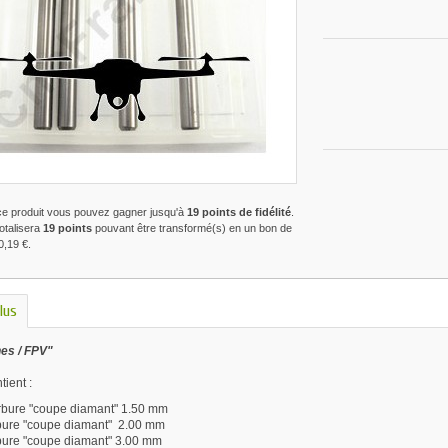
ce produit vous pouvez gagner jusqu'à
19
points de fidélité
.
totalisera
19
points
pouvant être transformé(s) en un bon de
0,19 €
.
lus
es / FPV"
ient :
arbure "coupe diamant" 1.50 mm
rbure "coupe diamant" 2.00 mm
rbure "coupe diamant" 3.00 mm