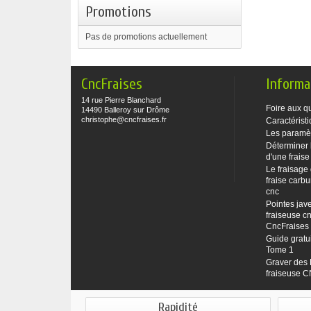
Promotions
Pas de promotions actuellement
CncFraises
Informa
14 rue Pierre Blanchard
Foire aux q
14490 Balleroy sur Drôme
christophe@cncfraises.fr
Caractéristi
Les paramè
Déterminer 
d'une fraise
Le fraisage
fraise carbu
cnc
Pointes jave
fraiseuse cn
CncFraises
Guide gratu
Tome 1
Graver des 
fraiseuse 
Rapidité