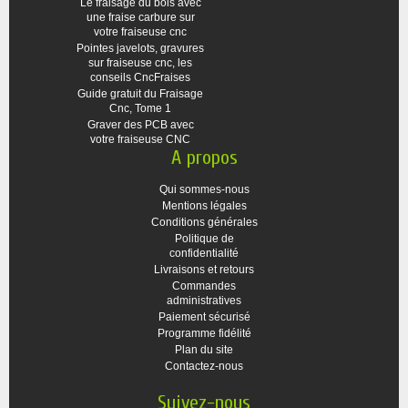
Le fraisage du bois avec
une fraise carbure sur
votre fraiseuse cnc
Pointes javelots, gravures
sur fraiseuse cnc, les
conseils CncFraises
Guide gratuit du Fraisage
Cnc, Tome 1
Graver des PCB avec
votre fraiseuse CNC
A propos
Qui sommes-nous
Mentions légales
Conditions générales
Politique de
confidentialité
Livraisons et retours
Commandes
administratives
Paiement sécurisé
Programme fidélité
Plan du site
Contactez-nous
Suivez-nous