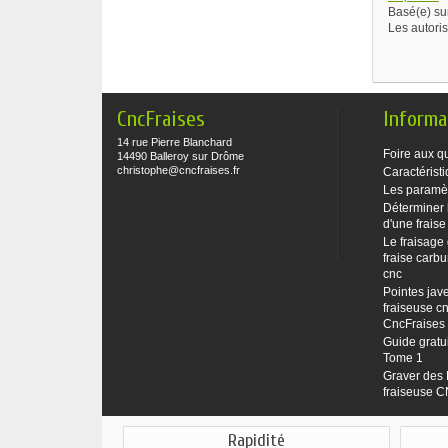
Basé(e) su
Les autori
CncFraises
Informa
14 rue Pierre Blanchard
Foire aux q
14490 Balleroy sur Drôme
christophe@cncfraises.fr
Caractéristi
Les paramè
Déterminer 
d'une fraise
Le fraisage
fraise carbu
cnc
Pointes jave
fraiseuse cn
CncFraises
Guide gratu
Tome 1
Graver des 
fraiseuse 
Rapidité