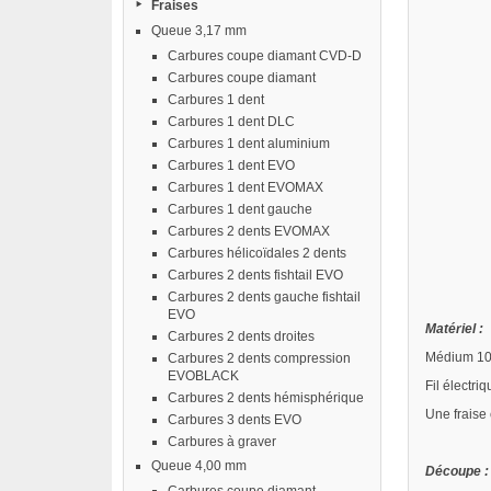
Fraises
Queue 3,17 mm
Carbures coupe diamant CVD-D
Carbures coupe diamant
Carbures 1 dent
Carbures 1 dent DLC
Carbures 1 dent aluminium
Carbures 1 dent EVO
Carbures 1 dent EVOMAX
Carbures 1 dent gauche
Carbures 2 dents EVOMAX
Carbures hélicoïdales 2 dents
Carbures 2 dents fishtail EVO
Carbures 2 dents gauche fishtail
EVO
Matériel :
Carbures 2 dents droites
Médium 1
Carbures 2 dents compression
EVOBLACK
Fil électriq
Carbures 2 dents hémisphérique
Une fraise
Carbures 3 dents EVO
Carbures à graver
Queue 4,00 mm
Découpe :