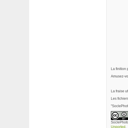
La finition
Amusez-vo
La fraise u
Les fichier
"SoclePhot
SoclePhot
Unported
.