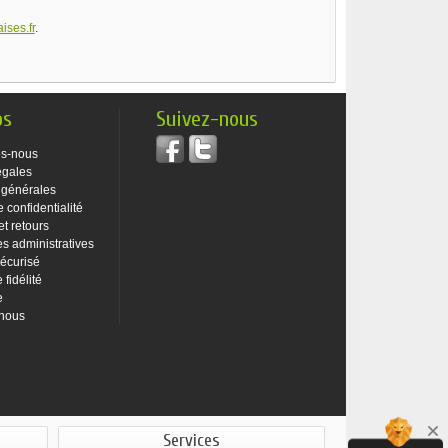
ises.fr
.
os
Suivez-nous
s-nous
égales
 générales
e confidentialité
et retours
 administratives
écurisé
fidélité
e
-nous
Services