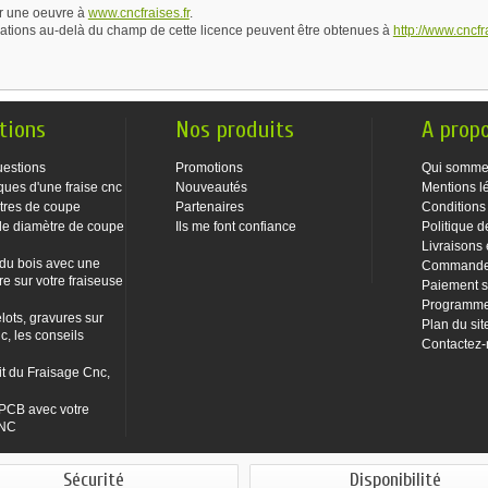
r une oeuvre à
www.cncfraises.fr
.
sations au-delà du champ de cette licence peuvent être obtenues à
http://www.cncfra
tions
Nos produits
A prop
uestions
Promotions
Qui somme
ques d'une fraise cnc
Nouveautés
Mentions l
tres de coupe
Partenaires
Conditions
le diamètre de coupe
Ils me font confiance
Politique d
Livraisons 
 du bois avec une
Commandes
re sur votre fraiseuse
Paiement s
Programme 
lots, gravures sur
Plan du sit
c, les conseils
Contactez
it du Fraisage Cnc,
PCB avec votre
CNC
Sécurité
Disponibilité