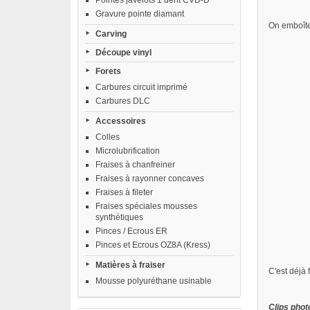
Pointes javelots 1 dent CVD-D
Gravure pointe diamant
On emboîte
Carving
Découpe vinyl
Forets
Carbures circuit imprimé
Carbures DLC
Accessoires
Colles
Microlubrification
Fraises à chanfreiner
Fraises à rayonner concaves
Fraises à fileter
Fraises spéciales mousses
synthétiques
Pinces / Ecrous ER
Pinces et Ecrous OZ8A (Kress)
Matières à fraiser
C'est déjà 
Mousse polyuréthane usinable
Clips phot