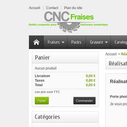
Accueil
Contact
Plan du site
Fraises
Packs
Gravure
Carving
Accueil
>
Réa
Panier
Réalisa
Aucun produit
Livraison
0,00 €
Taxes
0,00 €
Réalisa
Total
0,00 €
Les prix sont TTC
Porte pho
Panier
Commander
Je vous pr
Catégories