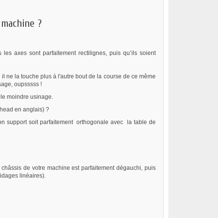
 machine ?
les axes sont parfaitement rectilignes, puis qu’ils soient
e il ne la touche plus à l'autre bout de la course de ce même
isage, oupsssss !
r le moindre usinage.
 head en anglais) ?
on support soit parfaitement orthogonale avec la table de
le châssis de votre machine est parfaitement dégauchi, puis
dages linéaires).