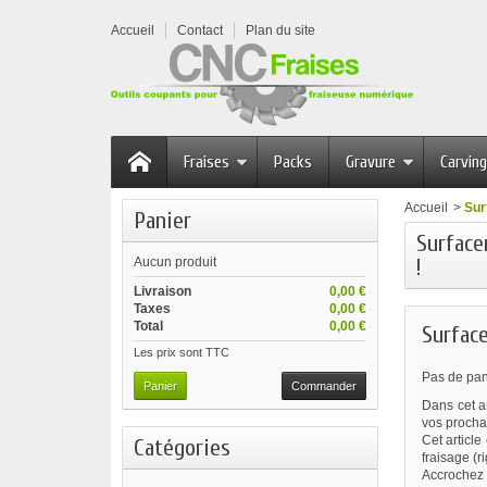
Accueil
Contact
Plan du site
Fraises
Packs
Gravure
Carving
Accueil
>
Sur
Panier
Surface
!
Aucun produit
Livraison
0,00 €
Taxes
0,00 €
Total
0,00 €
Surface
Les prix sont TTC
Pas de pan
Panier
Commander
Dans cet ar
vos prochai
Cet articl
Catégories
fraisage (r
Accrochez v