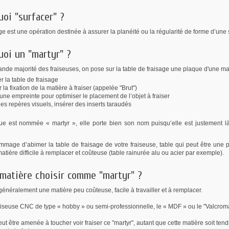
uoi "surfacer" ?
e est une opération destinée à assurer la planéité ou la régularité de forme d’une 
uoi un "martyr" ?
ande majorité des fraiseuses, on pose sur la table de fraisage une plaque d'une ma
r la table de fraisage
r la fixation de la matière à fraiser (appelée "Brut")
une empreinte pour optimiser le placement de l’objet à fraiser
es repères visuels, insérer des inserts taraudés
ue est nommée « martyr », elle porte bien son nom puisqu’elle est justement là 
dommage d’abimer la table de fraisage de votre fraiseuse, table qui peut être une 
tière difficile à remplacer et coûteuse (table rainurée alu ou acier par exemple).
 matière choisir comme "martyr" ?
généralement une matière peu coûteuse, facile à travailler et à remplacer.
aiseuse CNC de type « hobby » ou semi-professionnelle, le « MDF » ou le "Valcroma
eut être amenée à toucher voir fraiser ce "martyr", autant que cette matière soit tendr