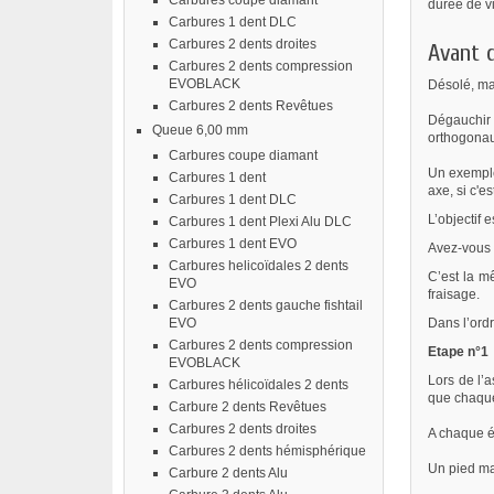
Carbures coupe diamant
durée de vi
Carbures 1 dent DLC
Carbures 2 dents droites
Avant 
Carbures 2 dents compression
EVOBLACK
Désolé, mai
Carbures 2 dents Revêtues
Dégauchir 
Queue 6,00 mm
orthogonau
Carbures coupe diamant
Un exemple 
Carbures 1 dent
axe, si c'e
Carbures 1 dent DLC
L’objectif 
Carbures 1 dent Plexi Alu DLC
Carbures 1 dent EVO
Avez-vous 
Carbures helicoïdales 2 dents
C’est la m
EVO
fraisage.
Carbures 2 dents gauche fishtail
EVO
Dans l’or
Carbures 2 dents compression
Etape n°1
EVOBLACK
Lors de l’
Carbures hélicoïdales 2 dents
que chaque
Carbure 2 dents Revêtues
Carbures 2 dents droites
A chaque ét
Carbures 2 dents hémisphérique
Un pied ma
Carbure 2 dents Alu