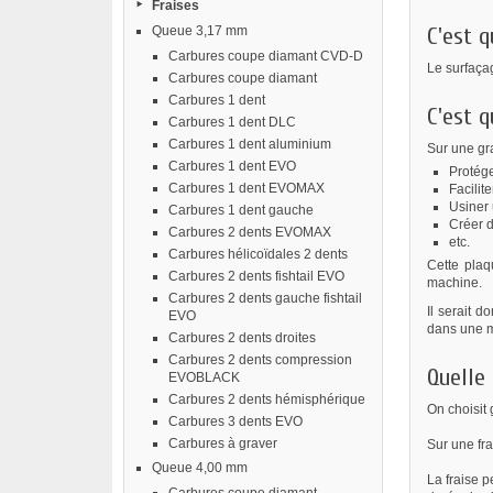
Fraises
C'est q
Queue 3,17 mm
Carbures coupe diamant CVD-D
Le surfaçag
Carbures coupe diamant
Carbures 1 dent
C'est q
Carbures 1 dent DLC
Carbures 1 dent aluminium
Sur une gr
Carbures 1 dent EVO
Protége
Carbures 1 dent EVOMAX
Facilite
Usiner 
Carbures 1 dent gauche
Créer d
Carbures 2 dents EVOMAX
etc.
Carbures hélicoïdales 2 dents
Cette plaq
Carbures 2 dents fishtail EVO
machine.
Carbures 2 dents gauche fishtail
Il serait 
EVO
dans une ma
Carbures 2 dents droites
Carbures 2 dents compression
Quelle
EVOBLACK
Carbures 2 dents hémisphérique
On choisit 
Carbures 3 dents EVO
Carbures à graver
Sur une fr
Queue 4,00 mm
La fraise p