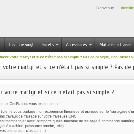
Bienvenue
Identifi
Découpe vinyl
Forets
Accessoires
Matières à fraiser
facer votre martyr et si ce n'était pas si simple ? Pas de panique, CncFraises v
r votre martyr et si ce n'était pas si simple ? Pas de
r votre martyr et si ce n'était pas si simple ?
ique, CncFraises vous explique tout !
ticle, je vous partage mon expérience théorique et pratique sur le "surfaçage d'un
ns travaux de fraisage sur votre fraiseuse CNC !
e est "compatible" avec n'importe quelle machine de fraisage à commande numériqu
igidité machine, puissance broche, etc.).
os ceintures… c’est parti ;-)