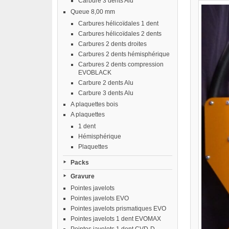
Carbure 3 dents Alu
Queue 8,00 mm
Carbures hélicoïdales 1 dent
Carbures hélicoïdales 2 dents
Carbures 2 dents droites
Carbures 2 dents hémisphérique
Carbures 2 dents compression
EVOBLACK
Carbure 2 dents Alu
Carbure 3 dents Alu
A plaquettes bois
A plaquettes
1 dent
Hémisphérique
Plaquettes
Packs
Gravure
Pointes javelots
Pointes javelots EVO
Pointes javelots prismatiques EVO
Pointes javelots 1 dent EVOMAX