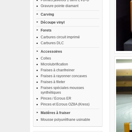
Pointes javelots 1 dent CVD-D
Gravure pointe diamant
Carving
Découpe vinyl
Forets
Carbures circuit imprimé
Carbures DLC
Accessoires
Colles
Microlubrification
Fraises à chanfreiner
Fraises à rayonner concaves
Fraises à fileter
Fraises spéciales mousses
synthétiques
Pinces / Ecrous ER
Pinces et Ecrous OZ8A (Kress)
Matières à fraiser
Mousse polyuréthane usinable