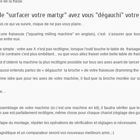
e de la fraise.
de "surfacer votre martyr" avez vous "dégauchi" votre
s ce qui va suivre, risque de ne pas vous plaire...
une fraiseuse ("squaring milling machine" en anglais), c’est s’assurer que tous 
x entre eux.
simple : votre axe X n'est pas rectiligne, lorsque l'outil touche le table de fraisag
st le contraire c'est plus embêtant... vu que vous allez fraiser votre belle table de fra
est d’obtenir la machine la plus rectiligne possible sur tous ses axes avant de lance
aussi entendu parlez de « dégauchir la broche » de votre fraiseuse (tramming the
ême idée que pour les axes de votre machine, il faut que la broche montée sur s
dre…
assemblage de votre machine (si c’est une machine en kit), il faudra vérifier que 
 axe est parfaitement rectiligne, même chose pour chaque chariot (réglage des gui
ape du montage, répéter les opérations de vérification et réglages si nécessaire.
gnétique et un comparateur seront vos nouveaux meilleurs amis ;-)