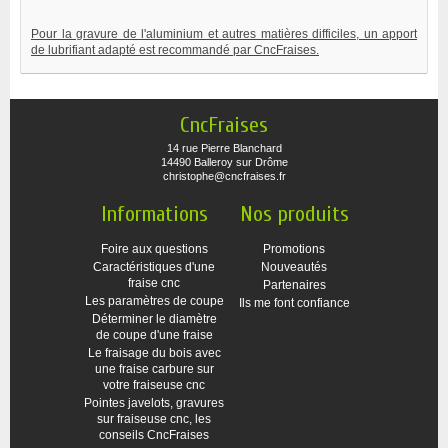
Pour la gravure de l'aluminium et autres matières difficiles, un apport
de lubrifiant adapté est recommandé par CncFraises.
CncFraises
14 rue Pierre Blanchard
14490 Balleroy sur Drôme
christophe@cncfraises.fr
Informations
Nos produits
Foire aux questions
Promotions
Caractéristiques d'une
Nouveautés
fraise cnc
Partenaires
Les paramètres de coupe
Ils me font confiance
Déterminer le diamètre
de coupe d'une fraise
Le fraisage du bois avec
une fraise carbure sur
votre fraiseuse cnc
Pointes javelots, gravures
sur fraiseuse cnc, les
conseils CncFraises