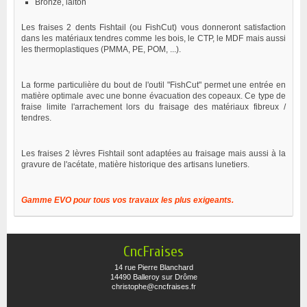
Bronze, laiton
Les fraises 2 dents Fishtail (ou FishCut) vous donneront satisfaction
dans les matériaux tendres comme les bois, le CTP, le MDF mais aussi
les thermoplastiques (PMMA, PE, POM, ...).
La forme particulière du bout de l'outil "FishCut" permet une entrée en
matière optimale avec une bonne évacuation des copeaux. Ce type de
fraise limite l'arrachement lors du fraisage des matériaux fibreux /
tendres.
Les fraises 2 lèvres Fishtail sont adaptées au fraisage mais aussi à la
gravure de l'acétate, matière historique des artisans lunetiers.
Gamme EVO pour tous vos travaux les plus exigeants.
CncFraises
14 rue Pierre Blanchard
14490 Balleroy sur Drôme
christophe@cncfraises.fr