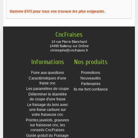
Gamme EVO pour tous vos travaux les plus exigeants.
CncFraises
14 rue Pierre Blanchard
14490 Balleroy sur Drôme
christophe@cncfraises.fr
Informations
Nos produits
Foire aux questions
Promotions
Caractéristiques d'une
Nouveautés
fraise cnc
Partenaires
Les paramètres de coupe
Ils me font confiance
Déterminer le diamètre
de coupe d'une fraise
Le fraisage du bois avec
une fraise carbure sur
votre fraiseuse cnc
Pointes javelots, gravures
sur fraiseuse cnc, les
conseils CncFraises
Guide gratuit du Fraisage