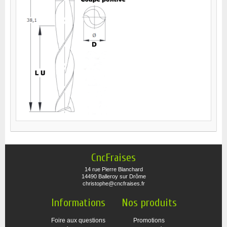
CncFraises
14 rue Pierre Blanchard
14490 Balleroy sur Drôme
christophe@cncfraises.fr
Informations
Nos produits
Foire aux questions
Promotions