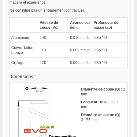
matière et expérience.
Ne constitue pas un engagement contractuel.
Vitesse de
Avance par
Profondeur de
coupe (Vc)
dent
passe (ap)
Aluminium
140
0.010 mm/dt
0.35 * D
Cuivre, laiton,
110
0.009 mm/dt
0.35 * D
bronze
Or, Argent
120
0.009 mm/dt
0.35 * D
Dimensions :
Diamètre de coupe
(D) : 2
mm
Longueur Utile
(LU) : 8
mm
Diamètre de queue
(Q) :
3.175mm