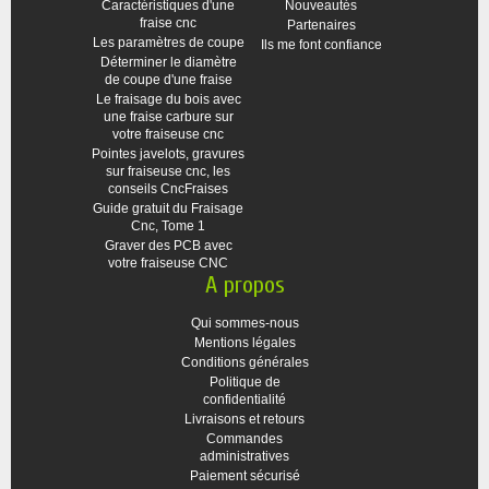
Caractéristiques d'une
Nouveautés
fraise cnc
Partenaires
Les paramètres de coupe
Ils me font confiance
Déterminer le diamètre
de coupe d'une fraise
Le fraisage du bois avec
une fraise carbure sur
votre fraiseuse cnc
Pointes javelots, gravures
sur fraiseuse cnc, les
conseils CncFraises
Guide gratuit du Fraisage
Cnc, Tome 1
Graver des PCB avec
votre fraiseuse CNC
A propos
Qui sommes-nous
Mentions légales
Conditions générales
Politique de
confidentialité
Livraisons et retours
Commandes
administratives
Paiement sécurisé