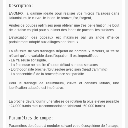
Description :
EVOMAX, la gamme idéale pour réaliser vos micros fraisages dans
l'aluminium, le cuivre, le laiton, le bronze, l'or, l'argent, ...
Angles de coupes optimisés pour obtenir une très belle finition, le bout
de la fraise est plat pour sublimer des fonds de poches, les surfaces.
L'évacuation des copeaux est maximisé par un angle d'hélice
parfaitement adapté aux alliages non ferreux.
La réussite de vos fraisages dépend de nombreux facteurs, la fraise
n'étant qu'une variable dans l'équation. Il est impératif que :
- La fraiseuse soit rigide.
- La fraiseuse ne souffre d'aucun défaut sur tous ses axes.
- L'orthogonalité broche / brut réglée avec soin (head tramming).
- La concentricité de la broche/pince soit parfaite.
Pour le fraisage de l'aluminium, cuivre et certains laitons, une
lubrification adaptée est impérative.
La broche devra fournir une vitesse de rotation la plus élevée possible
: 24.000 tr/min mini (recommandation fabricant : 50.000 tr/min).
Paramètres de coupe :
Paramètres de départ, à moduler suivant votre écosystème de fraisage,